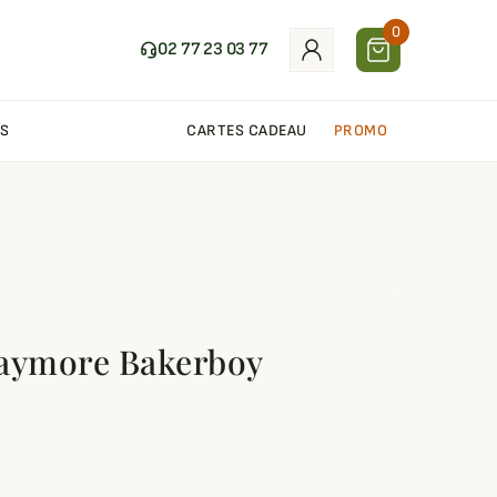
0
02 77 23 03 77
S
CARTES CADEAU
PROMO
laymore Bakerboy