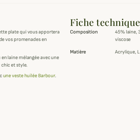
Fiche techniqu
ette plate qui vous apportera
Composition
45% laine, 
rs de vos promenades en
viscose
Matière
Acrylique, L
u en laine mélangée avec une
 chic et style.
ec
une veste huilée Barbour
.