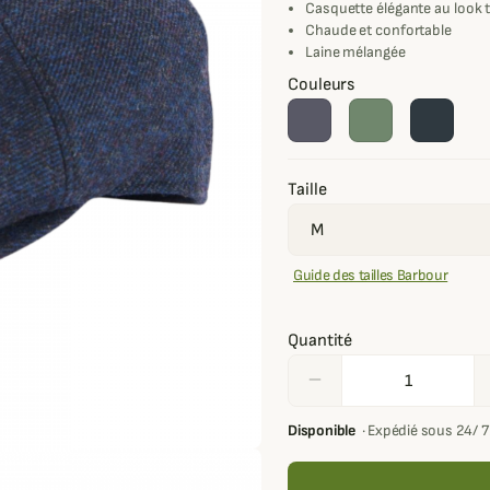
Casquette élégante au look t
Chaude et confortable
Laine mélangée
Couleurs
Taille
Guide des tailles Barbour
Quantité
remove
Disponible
·
Expédié sous 24/ 