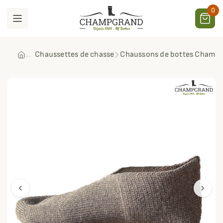
0
Chaussettes de chasse
Chaussons de bottes Champ
chevron_left
chevron_right