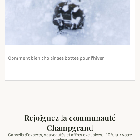
Comment bien choisir ses bottes pour l'hiver
En lire plus
search
Rejoignez la communauté
Champgrand
Conseils d'experts, nouveautés et offres exclusives. -10% sur votre
première commande.