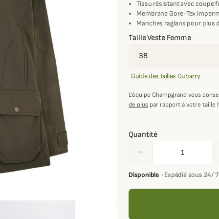
Tissu résistant avec coupe f
Membrane Gore-Tex imperméa
Manches raglans pour plus d
Taille Veste Femme
Guide des tailles Dubarry
L’équipe Champgrand vous consei
de plus
par rapport à votre taille 
Quantité
remove
Disponible
·
Expédié sous 24/ 