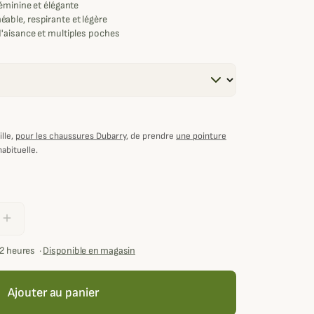
éminine et élégante
ble, respirante et légère
'aisance et multiples poches
lle,
pour les chaussures Dubarry
, de prendre
une pointure
habituelle.
add
72 heures
·
Disponible en magasin
Ajouter au panier