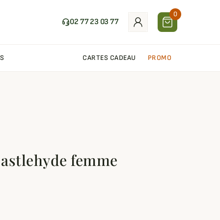
0
02 77 23 03 77
S
CARTES CADEAU
PROMO
 Castlehyde femme