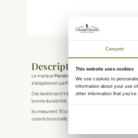
Consent
Description
This website uses cookies
La marque
Paraboot
vous propose ces lacets ronds 
We use cookies to personalis
s'adapteront parfaitement à votre paire de
Michael
information about your use of
other information that you’ve
Ces lacets sont tissés en 100% coton de qualité en
bonne durabilité.
Ils mesurent 70 cm et possèdent un diamètre de 3
coloris brun/café, marron ou noir.