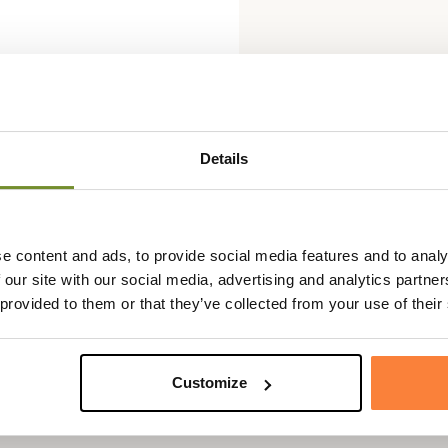
Details
Fiche techniqu
de différents coloris qui
Composition
100% Coto
e content and ads, to provide social media features and to analy
ou de
Morzine
.
 our site with our social media, advertising and analytics partn
Lavage
40° en mac
 provided to them or that they’ve collected from your use of their
 France pour vous assurer une
Dimensions
70cm x 3,5
,5mm. Nous vous proposons les
Matière
Coton
Customize
Coloris
Marron, Noi