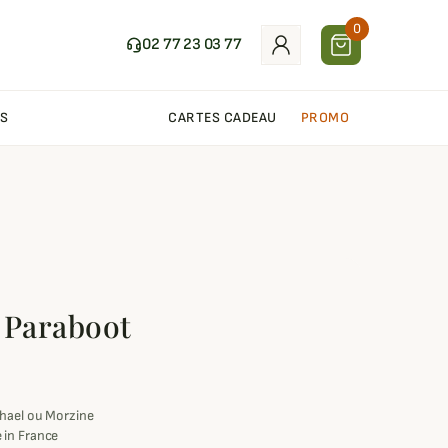
0
02 77 23 03 77
S
CARTES CADEAU
PROMO
 Paraboot
chael ou Morzine
 in France