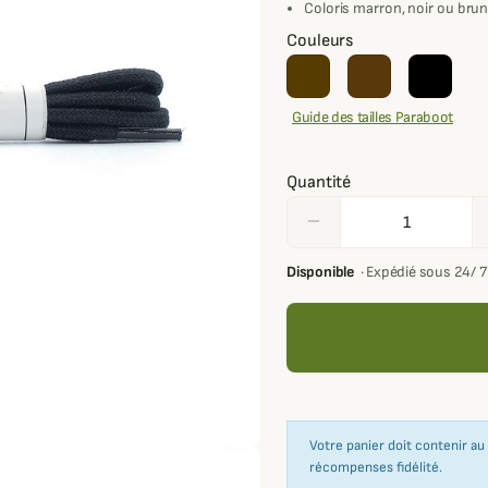
Coloris marron, noir ou bru
Couleurs
Guide des tailles Paraboot
Quantité
remove
Disponible
·
Expédié sous 24/ 
Votre panier doit contenir a
récompenses fidélité.