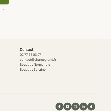
 de
Contact
02 77 23 03 77
contact@champgrand.fr
Boutique Normandie
Boutique Sologne