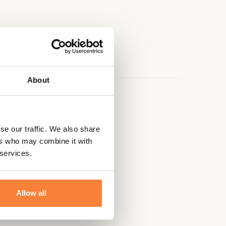
About
e
n
se our traffic. We also share
ers who may combine it with
hine
 services.
mm de diamètre
Allow all
r