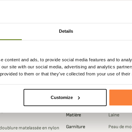
Details
e content and ads, to provide social media features and to analy
Fiche techniqu
 our site with our social media, advertising and analytics partn
inaw à double couche avec des
Composition
100% Laine
 provided to them or that they’ve collected from your use of their
lle protection contre le froid et
Doublure
100% nylo
 hivernale.
Pays de
États-Unis
e mackinaw connue pour être très
Customize
fabrication
te qui vous permettra d'affronter
ande pour un maximum de
Matière
Laine
Garniture
Peau de mo
e doublure matelassée en nylon