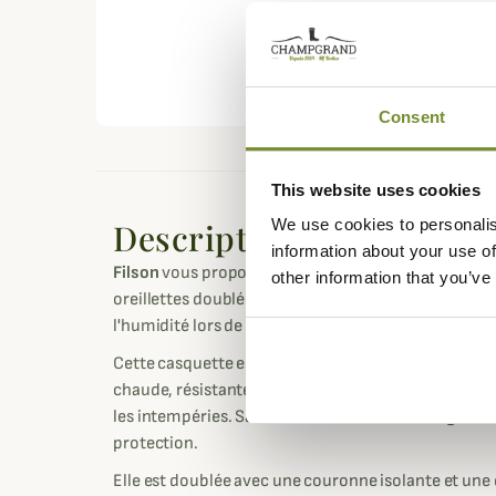
Consent
This website uses cookies
We use cookies to personalis
Description
information about your use of
Filson
vous propose cette casquette en laine Mack
other information that you’ve
oreillettes doublées en peau de mouton pour une rée
l'humidité lors de vos activités extérieur en période
Cette casquette est confectionnée dans de la lain
chaude, résistante et respirante ainsi que déperlan
les intempéries. Sa visière est droite et assez gr
protection.
Elle est doublée avec une couronne isolante et un