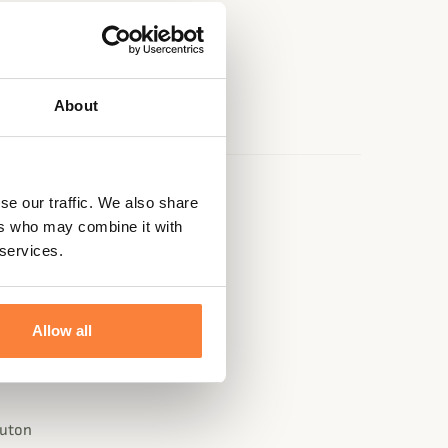
About
se our traffic. We also share
e
ers who may combine it with
 services.
n
Allow all
uton