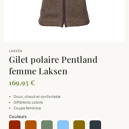
zoom_out_map
LAKSEN
Gilet polaire Pentland
femme Laksen
169,95 €
Doux, chaud et confortable
Différents coloris
Coupe féminine
Couleurs