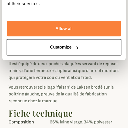
veste pour plus de chaleur tout en restant féminine.
of their services.
Ce gilet polaire Pentland est réalisé en laine vierge de
qualité et polyester pour un rendu doux, confortable et
résistant afin que vous puissiez le porter
Allow all
quotidiennement lors de vos diverses activités en
extérieur. Sa coupe est féminine et il possède des
finitions en simili daim pour une touche d'élégance
Customize
supplémentaire.
Il est équipé de deux poches plaquées servant de repose-
mains, d'une fermeture zippée ainsi que d'un col montant
qui protégera votre cou du vent et du froid.
Vous retrouverez le logo "faisan" de Laksen brodé sur la
poitrine gauche, preuve de la qualité de fabrication
reconnue chez la marque.
Fiche technique
Composition
66% laine vierge, 34% polyester