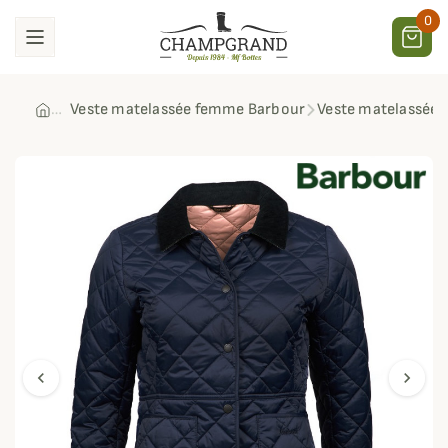
0
Veste matelassée femme Barbour
Veste matelassée
chevron_left
chevron_right