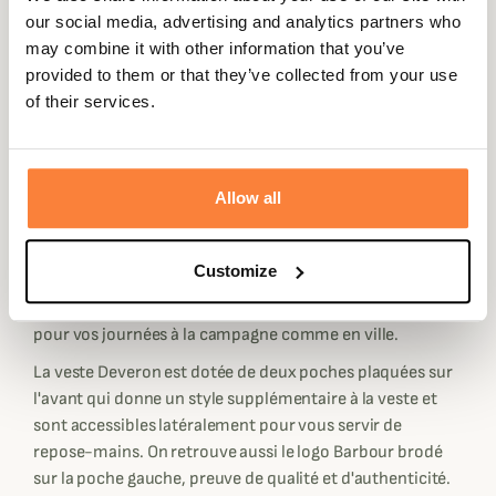
Cette veste matelassée Deveron est confectionnée dans
our social media, advertising and analytics partners who
un joli matelassage à diamants avec des surpiqûres au
may combine it with other information that you’ve
niveau de la taille pour une silhouette féminine et
provided to them or that they’ve collected from your use
élancée. Son est en cordon velours, souvent utilisé chez
of their services.
Barbour, de couleur contrasté avec un revers en tartan
dress beige et gris.
Elle possède une doublure matelassée en polyamide de
Allow all
couleur rose aussi bien pour la version olive que navy afin
d'apporter une touche de style et de féminité à la veste.
Sa coupe est assez ajustée avec un bas de veste arrondi
Customize
sur l'avant et une fermeture à pressions griffées Barbour
sur l'avant pour un look raffiné qui s'adaptera aussi bien
pour vos journées à la campagne comme en ville.
La veste Deveron est dotée de deux poches plaquées sur
l'avant qui donne un style supplémentaire à la veste et
sont accessibles latéralement pour vous servir de
repose-mains. On retrouve aussi le logo Barbour brodé
sur la poche gauche, preuve de qualité et d'authenticité.