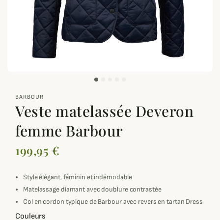
zoom_out_map
BARBOUR
Veste matelassée Deveron
femme Barbour
199,95 €
Style élégant, féminin et indémodable
Matelassage diamant avec doublure contrastée
Col en cordon typique de Barbour avec revers en tartan Dress
Couleurs