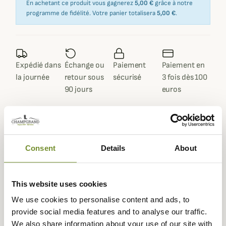
En achetant ce produit vous gagnerez
5,00 €
grâce à notre
programme de fidélité. Votre panier totalisera
5,00 €
.
Expédié dans
Échange ou
Paiement
Paiement en
la journée
retour sous
sécurisé
3 fois dès 100
90 jours
euros
Consent
Details
About
Description
Barbour
vous propose cette superbe veste matelassée
This website uses cookies
Deveron pour femme au style féminin et élégant qui vous
protégera du froid et du vent lors de vos sorties
We use cookies to personalise content and ads, to
quotidiennes.
provide social media features and to analyse our traffic.
We also share information about your use of our site with