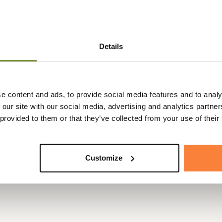
Coloris
Bleu, Rouge
, respirant et très confortable à
Matière
Coton
nnera un style jeune et
vec un jean,
une veste huilée
et
Genre
Homme
Details
 possède un graphisme différent
 International et fait également
e content and ads, to provide social media features and to analy
 our site with our social media, advertising and analytics partn
pour un bon ajustement et plus de
 provided to them or that they’ve collected from your use of their
la marque, preuve de la qualité de
Customize