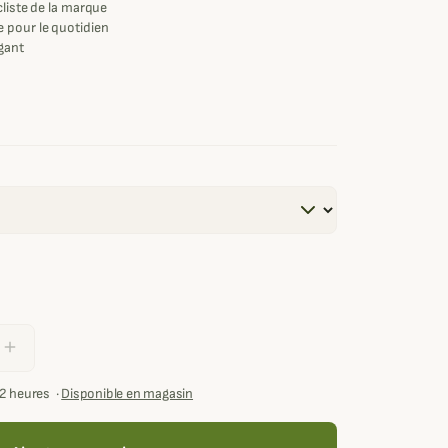
cliste de la marque
 pour le quotidien
égant
add
72 heures
·
Disponible en magasin