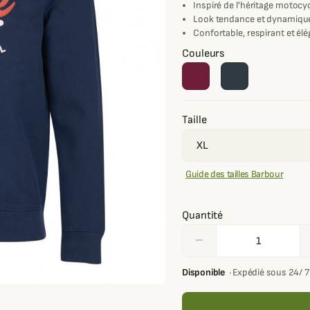
Inspiré de l'héritage motocy
Look tendance et dynamique
Confortable, respirant et él
Couleurs
Taille
Guide des tailles Barbour
Quantité
remove
Disponible
·
Expédié sous 24/ 