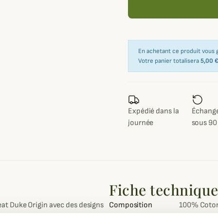
En achetant ce produit vous
Votre panier totalisera
5,00 
Expédié dans la
Échange
journée
sous 90
Fiche techniqu
t Duke Origin avec des designs
Composition
100% Coto
sé de la marque.