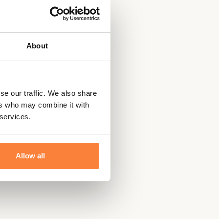
About
se our traffic. We also share
ers who may combine it with
 services.
Allow all