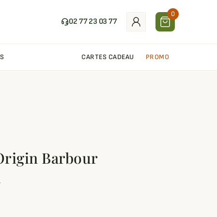
0
02 77 23 03 77
S
CARTES CADEAU
PROMO
Origin Barbour
l