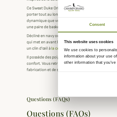
Ce Sweat Duke Origin est réalisé dans un coton doux
porter tout au long de la journée. Sa coupe vous do
dynamique que vous pourrez porter au quotidien a
Consent
une paire de baskets ou des boots.
Décliné en navy ou rouge bordeaux, chaque coloris
This website uses cookies
qui met en avant l'héritage motocycliste de Barbour
un clin d'œil à
la célèbre veste Duke de la marque
.
We use cookies to personalis
information about your use of
Il possède des poignets, un col et un ourlet côtelé 
other information that you’ve
confort. Vous retrouverez dans la nuque le logo de 
fabrication et de son authenticité.
Questions (FAQs)
Questions (FAQs)