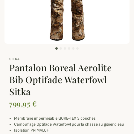
zoom_out_map
SITKA
Pantalon Boreal Aerolite
Bib Optifade Waterfowl
Sitka
799,95 €
Membrane imperméable GORE-TEX 3 couches
Camouflage Optifade Waterfowl pour la chasse au gibier d'eau
Isolation PRIMALOFT