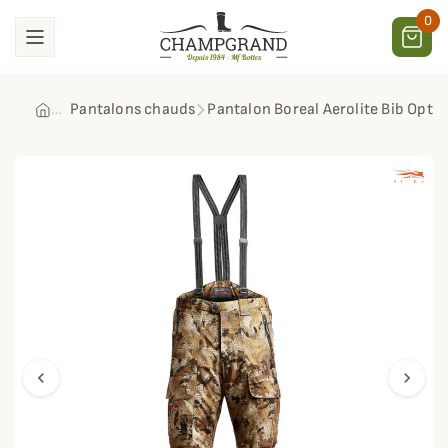
0
Pantalons chauds
Pantalon Boreal Aerolite Bib Opti
chevron_left
chevron_right