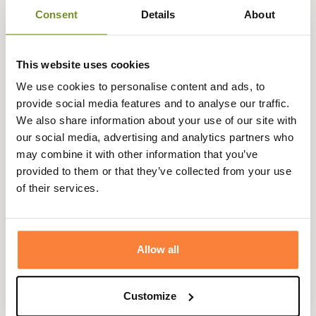
recyclés) est imprégnée d'aérogel de silice, un matériau
Consent
Details
About
presque sans poids composé de plus de 95 % d'air, qui
agit comme une isolation thermique supplémentaire.
Celle-ci est associé à l'isolation synthétique PrimaLoft®
This website uses cookies
Gold avec la technologie Cross Core™ qui reproduit la
We use cookies to personalise content and ads, to
chaleur et la compressibilité du duvet, mais avec
provide social media features and to analyse our traffic.
l'avantage d'avoir un pouvoir isolant en toute situation.
We also share information about your use of our site with
Le pantalon à bretelles Boreal est conçu pour les
our social media, advertising and analytics partners who
chasseurs qui ont besoin de l'isolation imperméable
may combine it with other information that you’ve
ultime pour les conditions les plus froides imaginables. Il
provided to them or that they’ve collected from your use
est idéal pour les chasses hivernales au gibier d'eau.
of their services.
Conçue pour s'adapter à votre corps et non pour être
superposée à des tissus encombrants, la structure
articulée et l'encombrement minimal vous donnent une
Allow all
grande liberté de mouvement. L'assise est renforcée pour
une protection supplémentaire, tandis que le dos haut et
les bretelles intégrées maintiennent la pièce
Customize
confortablement en place. Toutes les fermetures éclair