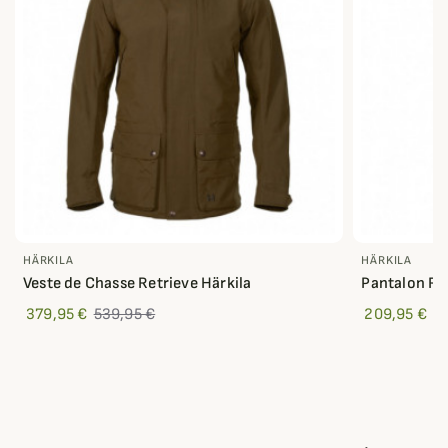
HÄRKILA
HÄRKILA
Veste de Chasse Retrieve Härkila
Pantalon Ret
379,95 €
539,95 €
209,95 €
3