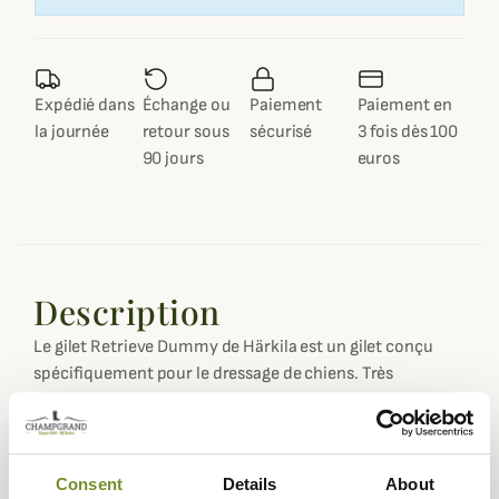
Expédié dans
Échange ou
Paiement
Paiement en
la journée
retour sous
sécurisé
3 fois dès 100
90 jours
euros
Description
Le gilet Retrieve Dummy de Härkila est un gilet conçu
spécifiquement pour le dressage de chiens. Très
résistant, il est fabriqué dans une solide toile polyester
légère qui sèchera rapidement ou vous protégera du
vent, avec une doublure à carreaux élégante et toutes les
fonctionnalités et caractéristiques nécessaire pour une
Consent
Details
About