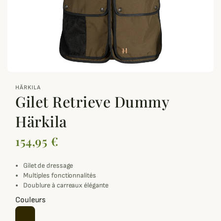
zoom_out_map
HÄRKILA
Gilet Retrieve Dummy
Härkila
154,95 €
Gilet de dressage
Multiples fonctionnalités
Doublure à carreaux élégante
Couleurs