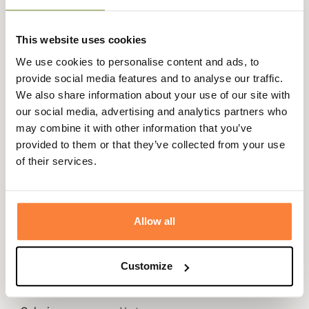
journée réussie avec votre chien. Ce gilet dispose d'une
grande poche dans le dos pour votre équipement. Le gilet
Dummy pourra aussi tout à fait être utilisée pour une
This website uses cookies
chasse au petit gibier avec votre chien.
We use cookies to personalise content and ads, to
Ce gilet de dressage intelligemment pensé est doté de
provide social media features and to analyse our traffic.
deux grandes poches avant à soufflet avec fermeture à
We also share information about your use of our site with
rabat et à bouton-pression. Tous les bords ont été
our social media, advertising and analytics partners who
renforcés par une bordure résistante qui protège le gilet
may combine it with other information that you’ve
et lui donne un bel aspect. Il y a une ceinture solide et
provided to them or that they’ve collected from your use
réglable pour une finition épurée avec une fermeture à
of their services.
boucle et un anneau en D sur la droite du gilet.
Fiche technique
Allow all
Composition
100 % Polyester
Genre
Homme
Customize
Matière
Polyester