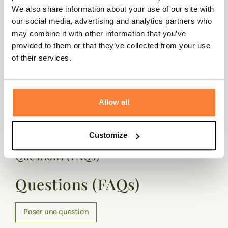
un coton de qualité une composition en élasthanne.
We also share information about your use of our site with
our social media, advertising and analytics partners who
Fiche technique
may combine it with other information that you’ve
Composition
98% Coton, 2 % Élasthanne
provided to them or that they’ve collected from your use
of their services.
Matière
Coton, Élasthanne
Genre
Homme
Allow all
Coloris
Jaune, Noir, Vert
Customize
Questions (FAQs)
Questions (FAQs)
Poser une question