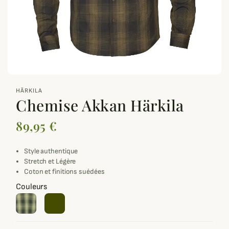
zoom_out_map
HÄRKILA
Chemise Akkan Härkila
89,95 €
Style authentique
Stretch et Légère
Coton et finitions suédées
Couleurs