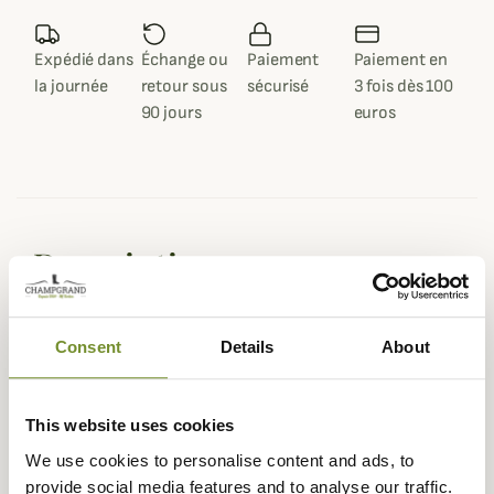
Expédié dans
Échange ou
Paiement
Paiement en
la journée
retour sous
sécurisé
3 fois dès 100
90 jours
euros
Description
La chemise Akkan d'Harkila est une chemise de chasse à
carreaux stretch et légère pour homme.
Consent
Details
About
Ses belles finitions suédées sur la poche poitrine au style
authentique et sa coupe moderne et ajustée feront
qu'elle trouvera rapidement sa place pour la chasse ou
This website uses cookies
pour le travail.
We use cookies to personalise content and ads, to
Pour une liberté de mouvement totale, Härkila combine à
provide social media features and to analyse our traffic.