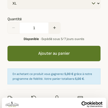
Quantité
remove
add
Disponible
·
Expédié sous 5/ 7 jours ouvrés
Ajouter au panier
En achetant ce produit vous gagnerez
5,00 €
grâce à notre
programme de fidélité. Votre panier totalisera
5,00 €
.
Expédié dans
Échange ou
Paiement
Paiement en