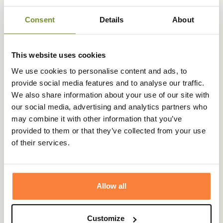
la journée
retour sous
sécurisé
3 fois dès 100
90 jours
euros
Consent
Details
About
This website uses cookies
We use cookies to personalise content and ads, to
Description
provide social media features and to analyse our traffic.
We also share information about your use of our site with
Club Interchasse
vous propose ce superbe gilet de tir
our social media, advertising and analytics partners who
Hélios au motif camouflage et orange, parfait pour se
may combine it with other information that you’ve
dissimuler tout en respectant les législations en vigueur.
provided to them or that they’ve collected from your use
Ce gilet Helios possède des empiècements matelassés au
of their services.
niveau des épaules qui évitera à votre arme de glisser
tout en vous donnant un look plus élégant. Son col
montant amène une touche de style supplémentaire.
Allow all
Très pratique, il est doté d'une poche carnier à l'arrière,
de poches repose-mains, de deux grandes poches basses
ainsi que de poches intérieures dont une pour y glisser
Customize