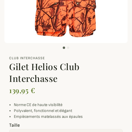
zoom_out_map
CLUB INTERCHASSE
Gilet Helios Club
Interchasse
139,95 €
Norme CE de haute visibilité
Polyvalent, fonctionnel et élégant
Empiècements matelassés aux épaules
Taille