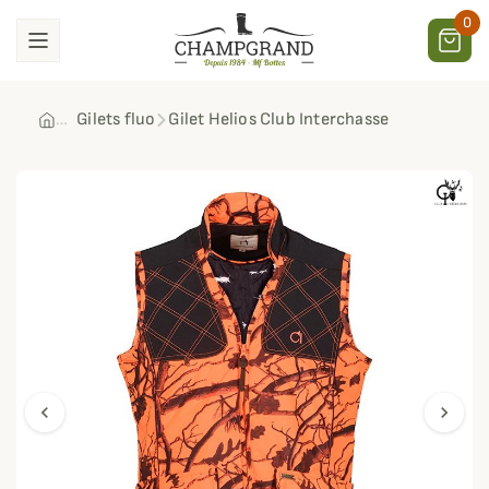
0
Gilets fluo
Gilet Helios Club Interchasse
chevron_left
chevron_right