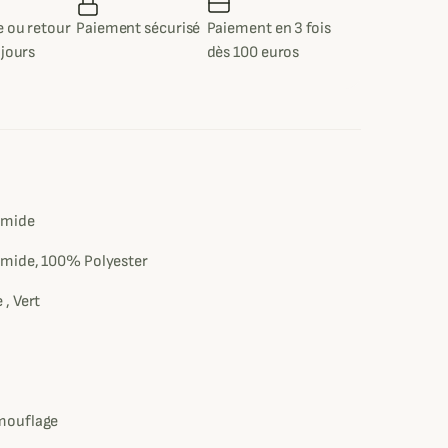
 ou retour
Paiement sécurisé
Paiement en 3 fois
 jours
dès 100 euros
e
amide
mide, 100% Polyester
, Vert
mouflage