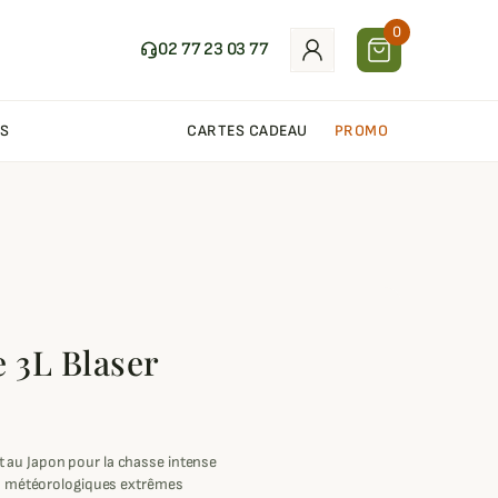
0
02 77 23 03 77
S
CARTES CADEAU
PROMO
e 3L Blaser
 au Japon pour la chasse intense
ons météorologiques extrêmes