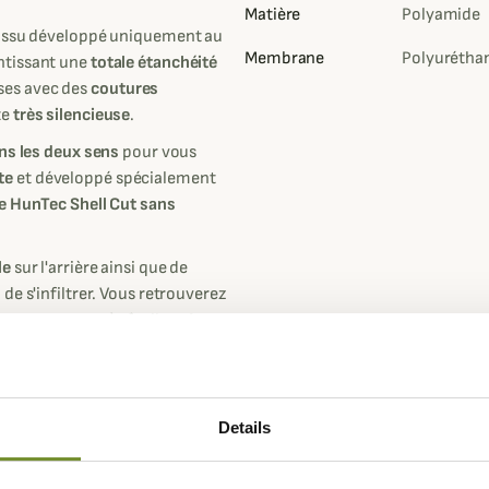
Matière
Polyamide
tissu développé uniquement au
Membrane
Polyurétha
tissant une
totale étanchéité
ses avec des
coutures
te
très silencieuse
.
ns les deux sens
pour vous
te
et développé spécialement
 HunTec Shell Cut sans
le
sur l'arrière ainsi que de
de s'infiltrer. Vous retrouverez
ées pour un accès facile même
au de la poitrine,
deux fentes
nnelles.
a dans tous les environnements de
Details
ialement développé pour la
avec l'ensemble de la gamme