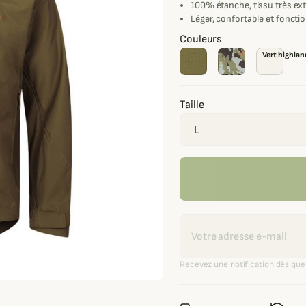
100% étanche, tissu très ext
Léger, confortable et foncti
Couleurs
Vert highlan
Taille
Recevoir une alerte
Recevez une notification dès que 