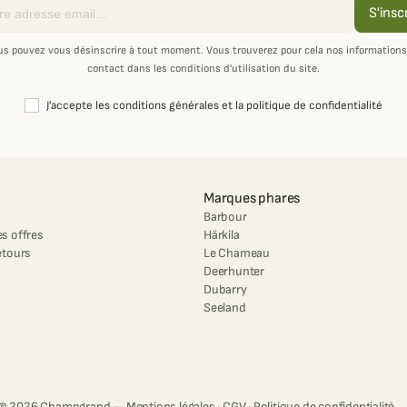
S'insc
us pouvez vous désinscrire à tout moment. Vous trouverez pour cela nos informations
contact dans les conditions d'utilisation du site.
J'accepte les conditions générales et la politique de confidentialité
Marques phares
Barbour
s offres
Härkila
etours
Le Chameau
Deerhunter
Dubarry
Seeland
© 2026 Champgrand —
Mentions légales
·
CGV
·
Politique de confidentialité