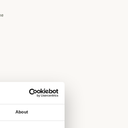
ne
About