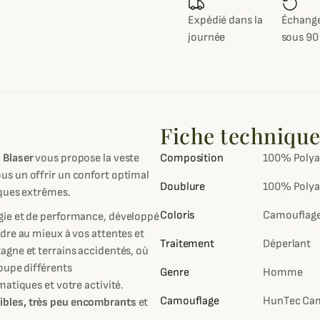
Expédié dans la
Échange
journée
sous 90
Fiche techniqu
,
Blaser
vous propose la veste
Composition
100% Poly
s un offrir un confort optimal
Doublure
100% Polya
iques extrêmes.
Coloris
Camouflage 
gie et de performance, développé
dre au mieux à vos attentes et
Traitement
Déperlant
agne et terrains accidentés, où
oupe différents
Genre
Homme
atiques et votre activité.
Camouflage
HunTec Ca
ibles, très peu encombrants
et