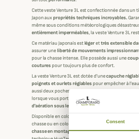
Cette veste Venture 3L est confectionnée dans un 
Japon aux
propriétés techniques incroyables.
Garan
même sous conditions météorologiques désastreu
entièrement imperméables
, la veste Venture 3L res
Ce matériau Japonais est
léger
et
très extensible da
assurer une
liberté de mouvements impressionnan
pour la chasse intense. Elle possède aussi une
coupe
coutures
pour toujours plus de confort.
La veste Venture 3L est dotée d'une
capuche réglab
poignets et ourlets réglables
pour empêcher à l'eau 
aussi deux poches zippées avant légèrement décal
lorsque vous portez un sac à dos, une poche au nive
d'aération sous les bras
avec ouvertures bidirectio
Disponible en coloris vert olive foncé qui se fondr
Consent
chasse ou en coloris
camouflage HunTec Camo
spéc
chasse en montagne
et que vous pourrez associer 
technique HunTec.