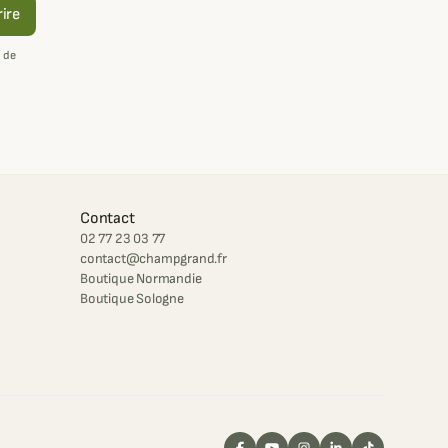
rire
 de
Contact
02 77 23 03 77
contact@champgrand.fr
Boutique Normandie
Boutique Sologne