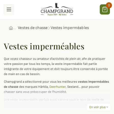
0
Vestes de chasse
Vestes imperméables
Vestes imperméables
Que voyez chasseur ou amateur d'activités de plein air, afin de pratiquer
votre passion par tous les temps, la veste imperméable fait partie
intégrante de votre équipement et doit toujours être conservée à portée
de main en cas de besoin.
Champgrand a sélectionné pour vous les meilleures
vestes imperméables
de chasse
des marques Härkila,
Deerhunter
, Seeland... pour pouvoir
chasser sans vous préoccuper de l'humidité.
Une veste imperméable, parfois aussi connue sous le nom de
veste de
pluie
ou
veste anti-pluie
, est fabriquée dans des matériaux ne laissant pas
En voir plus
expand_more
passer l'eau et l'humidité en général, et permet ainsi à son porteur ou sa