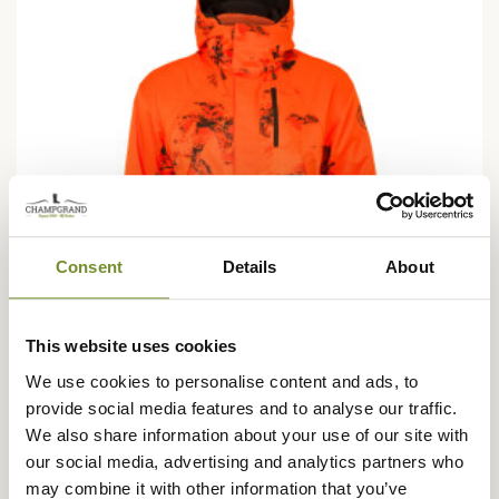
Consent
Details
About
This website uses cookies
We use cookies to personalise content and ads, to
provide social media features and to analyse our traffic.
HÄRKILA
We also share information about your use of our site with
Veste Wildboar Pro Blaze Camo HWS Insulated Härkila
our social media, advertising and analytics partners who
449,95 €
may combine it with other information that you’ve