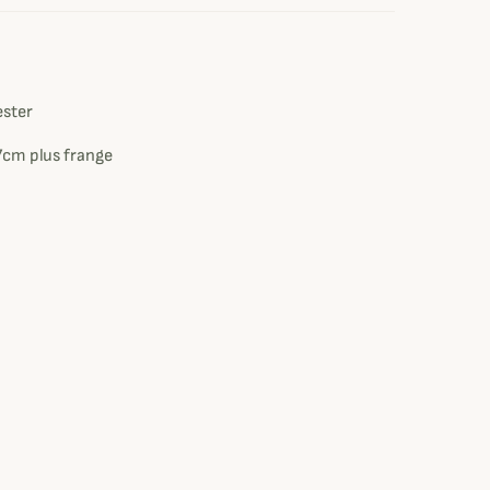
e
ester
7cm plus frange