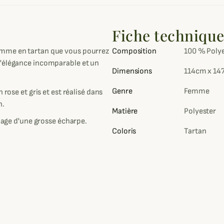
Fiche techniqu
emme en tartan que vous pourrez
Composition
100 % Poly
d'élégance incomparable et un
Dimensions
114cm x 14
Genre
Femme
 rose et gris et est réalisé dans
n.
Matière
Polyester
image d'une grosse écharpe.
Coloris
Tartan