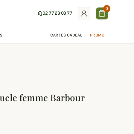
0
02 77 23 03 77
S
CARTES CADEAU
PROMO
oucle femme Barbour