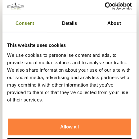
Consent
Details
About
Expédié dans
Échange ou
Paiement
Paiement en
la journée
retour sous
sécurisé
3 fois dès 100
90 jours
euros
This website uses cookies
We use cookies to personalise content and ads, to
provide social media features and to analyse our traffic.
We also share information about your use of our site with
our social media, advertising and analytics partners who
Description
may combine it with other information that you’ve
provided to them or that they’ve collected from your use
Barbour
vous propose ce joli gilet matelassé Essential,
of their services.
assez léger, il se glissera facilement sous une veste ou sur
un pull à la mi-saison.
Réalisé en nylon dans un matelassage à petits losanges,
Allow all
ce gilet se décline sous trois coloris différents pour un
look épuré et tendance.