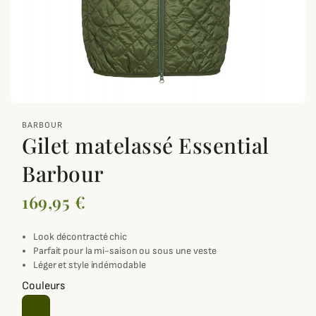
zoom_out_map
BARBOUR
Gilet matelassé Essential
Barbour
169,95 €
Look décontracté chic
Parfait pour la mi-saison ou sous une veste
Léger et style indémodable
Couleurs