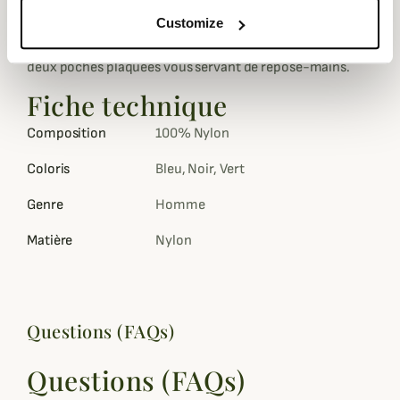
Customize
Il possède une fermeture bidirectionnelle sur le devant
qui remonte jusqu'à un col semi-montant ainsi que de
deux poches plaquées vous servant de repose-mains.
Fiche technique
Composition
100% Nylon
Coloris
Bleu, Noir, Vert
Genre
Homme
Matière
Nylon
Questions (FAQs)
Questions (FAQs)