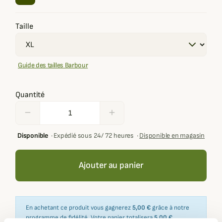
Taille
Guide des tailles Barbour
Quantité
remove
add
Disponible
·
Expédié sous 24/ 72 heures
·
Disponible en magasin
Ajouter au panier
En achetant ce produit vous gagnerez
5,00 €
grâce à notre
programme de fidélité. Votre panier totalisera
5,00 €
.