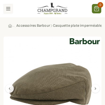
0
Accessoires Barbour
Casquette plate imperméable B
chevron_left
chevron_right