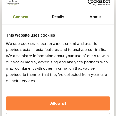
Votre panier doit contenir au moins 100,00 € de produits
pour pouvoir obtenir des récompenses fidélité.
Consent
Details
About
This website uses cookies
Expédié dans
Échange ou
Paiement
Paiement en
We use cookies to personalise content and ads, to
la journée
retour sous
sécurisé
3 fois dès 100
provide social media features and to analyse our traffic.
90 jours
euros
We also share information about your use of our site with
our social media, advertising and analytics partners who
may combine it with other information that you’ve
provided to them or that they’ve collected from your use
of their services.
Description
Barbour
vous propose cette casquette plate
imperméable Beaufort avec oreillettes rabattables et
Allow all
doublure polaire pour vous protéger du froid et de la
pluie.