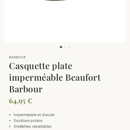
zoom_out_map
BARBOUR
Casquette plate
imperméable Beaufort
Barbour
64,95 €
Imperméable et chaude
Doublure polaire
Oreillettes rabattables