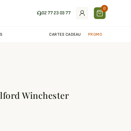
0
02 77 23 03 77
S
CARTES CADEAU
PROMO
lford Winchester