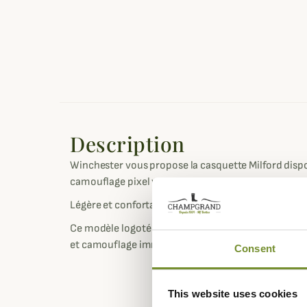
Description
Winchester vous propose la casquette Milford dispo
camouflage pixel vert ou orange.
Légère et confortable la casquette est un accessoi
Ce modèle logoté du W en fil noir et doré sur le de
et camouflage immédiat.
Consent
This website uses cookies