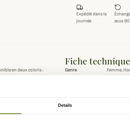
Expédié dans la
Échange
journée
sous 90
Fiche techniqu
nible en deux coloris :
Genre
Femme, Ho
Coloris
Orange, Ver
re incontournable du chasseur.
vant offre un style moderne
Details