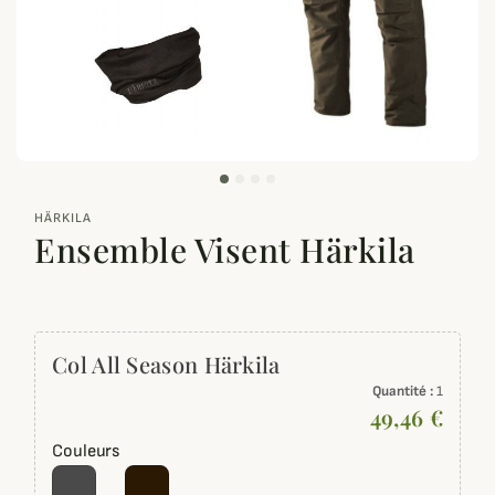
zoom_out_map
HÄRKILA
Ensemble Visent Härkila
Col All Season Härkila
Quantité :
1
49,46 €
Couleurs