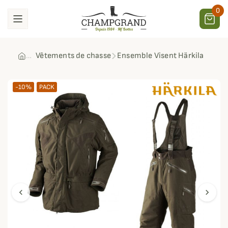
0
Vêtements de chasse
Ensemble Visent Härkila
-10%
PACK
chevron_left
chevron_right