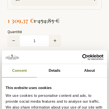
1 309,37 €
1 454,85 €
Quantité
remove
add
Disponible
·
Expédié sous 24/ 72 heures
·
Disponible en magasin
Ajouter au panier
Consent
Details
About
En achetant ce produit vous gagnerez
65,00 €
grâce à notre
This website uses cookies
programme de fidélité. Votre panier totalisera
65,00 €
.
We use cookies to personalise content and ads, to
provide social media features and to analyse our traffic.
We also share information about your use of our site with