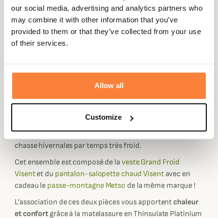
our social media, advertising and analytics partners who
Expédié dans
Échange ou
Paiement
Paiement en
may combine it with other information that you’ve
la journée
retour sous
sécurisé
3 fois dès 100
provided to them or that they’ve collected from your use
90 jours
euros
of their services.
Allow all
Description
Customize
Découvrez l'
ensemble Visent
de la célèbre
marque
Härkila
, spécialement conçu pour vos parties de
chasse hivernales par temps très froid.
Cet ensemble est composé de la
veste Grand Froid
Visent
et du
pantalon-salopette chaud Visent
avec en
cadeau le
passe-montagne Metso
de la même marque !
L'association de ces deux pièces vous apportent
chaleur
et confort
grâce à la matelassure en Thinsulate Platinium