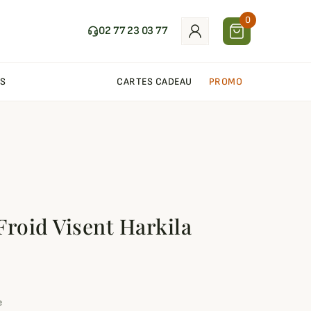
0
02 77 23 03 77
S
CARTES CADEAU
PROMO
Froid Visent Harkila
e