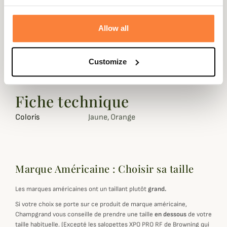
assurent la thermo-régulation de votre chien.
De manière à optimiser le confort de votre chien, un kit
Allow all
de réglage de taille au niveau de la fermeture éclair est
inclus.
Customize
Disponible en jaune et orange Fluo.
Fiche technique
Coloris
Jaune, Orange
Marque Américaine : Choisir sa taille
Les marques américaines ont un taillant plutôt
grand.
Si votre choix se porte sur ce produit de marque américaine,
Champgrand vous conseille de prendre une taille
en dessous
de votre
taille habituelle. (Excepté les salopettes XPO PRO RF de Browning qui