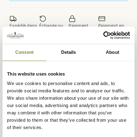
Expédié dans
Échange ou
Paiement
Paiement en
la journée
retour sous
sécurisé
3 fois dès 100
90 jours
euros
Consent
Details
About
This website uses cookies
Description
We use cookies to personalise content and ads, to
provide social media features and to analyse our traffic.
Browning vous propose le Gilet Protect Pro pour assurer
We also share information about your use of our site with
une excellente protection pour vos chiens.
our social media, advertising and analytics partners who
Le gilet Protect Pro est composé de huit couches, dont
may combine it with other information that you’ve
quatre anti-perforation Dynema® et la face externe en
provided to them or that they’ve collected from your use
Cordura® 1100DTEX afin de garantir une performance
of their services.
anti-perforation sans égale. Les deux couches restantes