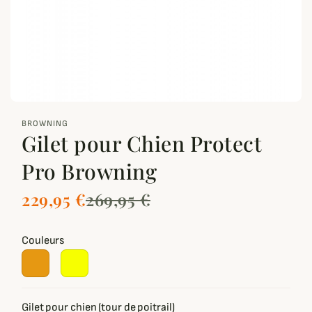
zoom_out_map
BROWNING
Gilet pour Chien Protect
Pro Browning
229,95 €
269,95 €
Couleurs
Gilet pour chien (tour de poitrail)