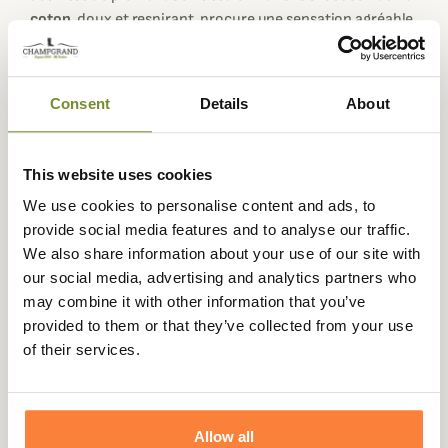
coton
, doux et respirant, procure une sensation agréable
tout en offrant la solidité nécessaire aux longues
journées en extérieur.
Son
motif à carreaux de chasse
évoque la tradition et
Consent
Details
About
apporte un style intemporel. Les zones les plus sollicitées
—
col, poignets et coudes
— sont renforcées par un tissu
contrasté en imitation daim, gage de durabilité et de
This website uses cookies
résistance à l’usure. Une
poche zippée sur la poitrine
We use cookies to personalise content and ads, to
permet de garder l’essentiel à portée de main, tandis que
provide social media features and to analyse our traffic.
la
patte de boutonnage avec bouton-pression
assure un
We also share information about your use of our site with
maintien sûr et pratique.
our social media, advertising and analytics partners who
may combine it with other information that you’ve
Sa
coupe féminine
met en valeur la silhouette sans
provided to them or that they’ve collected from your use
compromettre le confort. Qu’il s’agisse d’une journée de
of their services.
chasse ou d’une sortie en nature, la Pajala est une pièce
fiable, fonctionnelle et élégante, fidèle à l’univers
Härkila
.
Fiche technique
Allow all