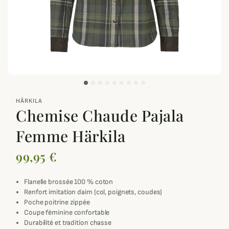
zoom_out_map
HÄRKILA
Chemise Chaude Pajala
Femme Härkila
99,95 €
Flanelle brossée 100 % coton
Renfort imitation daim (col, poignets, coudes)
Poche poitrine zippée
Coupe féminine confortable
Durabilité et tradition chasse