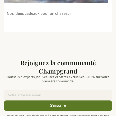
Nos idées cadeaux pour un chasseur
En lire plus
search
Rejoignez la communauté
Champgrand
Conseils d'experts, nouveautés et offres exclusives. -10% sur votre
première commande.
Email
S'inscrire
Vous pouvez vous désinscrire à tout moment. Vous trouverez pour cela nos