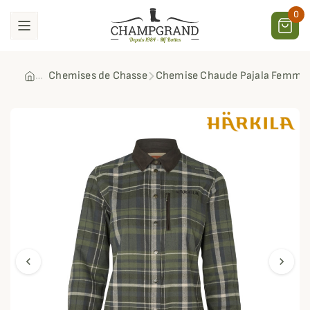
0
Chemises de Chasse
Chemise Chaude Pajala Femme 
chevron_left
chevron_right