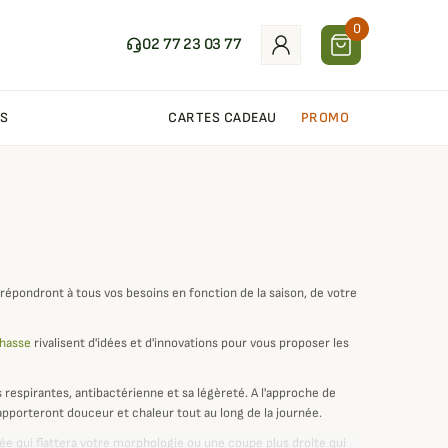
0
02 77 23 03 77
S
CARTES CADEAU
PROMO
répondront à tous vos besoins en fonction de la saison, de votre
chasse
rivalisent d'idées et d'innovations pour vous proposer les
respirantes, antibactérienne et sa légèreté. A l'approche de
s apporteront douceur et chaleur tout au long de la journée.
ée qui flattera votre morphologie ou une coupe plus droite qui