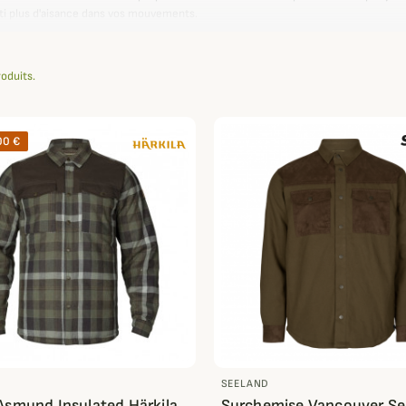
ti plus d'aisance dans vos mouvements.
lisseront facilement sous une
veste de chasse
ou un
gilet
lorsque les températur
sibilité
.
roduits.
00 €
SEELAND
Asmund Insulated Härkila
Surchemise Vancouver Se