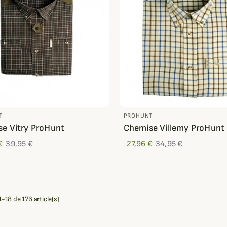
T
PROHUNT
e Vitry ProHunt
Chemise Villemy ProHunt
€
39,95 €
27,96 €
34,95 €
1-18 de 176 article(s)