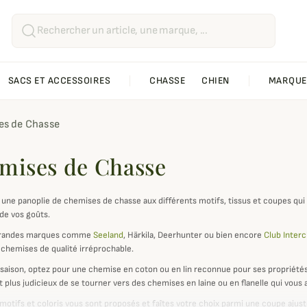
SACS ET ACCESSOIRES
CHASSE
CHIEN
MARQUE
s de Chasse
mises de Chasse
une panoplie de chemises de chasse aux différents motifs, tissus et coupes qui 
 de vos goûts.
grandes marques comme
Seeland
, Härkila, Deerhunter ou bien encore
Club Inter
s chemises de qualité irréprochable.
-saison, optez pour une chemise en coton ou en lin reconnue pour ses propriétés 
 est plus judicieux de se tourner vers des chemises en laine ou en flanelle qui vou
 motifs et coloris vous sont proposés et faîtes votre choix parmi une coupe ajust