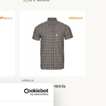
51,96 €
64,95 €
HÄRKILA
roHunt
Chemisette Fjell Härkila
59,95 €