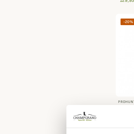
129,95
-20%
PROHUN
Chemis
ProHu
29,56 