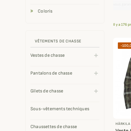
vous garan
Coloris
Elles se g
de haute vi
Il y a 176 p
VÊTEMENTS DE CHASSE
-100,
Vestes de chasse
Pantalons de chasse
Gilets de chasse
Sous-vêtements techniques
HÄRKILA
Chaussettes de chasse
Veste 