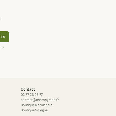
e
rire
 de
Contact
02 77 23 03 77
contact@champgrand.fr
Boutique Normandie
Boutique Sologne