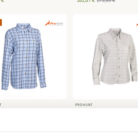
 €
161,87 €
179,85 €
T
PROHUNT
ier Saphir Femme
Chemisier Femme Holly P
nt
37,95 €
€
36,95 €