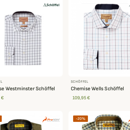
EL
SCHÖFFEL
e Westminster Schöffel
Chemise Wells Schöffel
 €
109,95 €
-20%