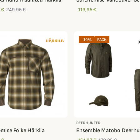
 €
249,95 €
119,95 €
-10%
PACK
DEERHUNTER
mise Folke Härkila
Ensemble Matobo Deerhu