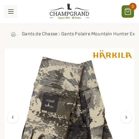
0
Gants de Chasse
Gants Polaire Mountain Hunter Expe
chevron_left
chevron_right