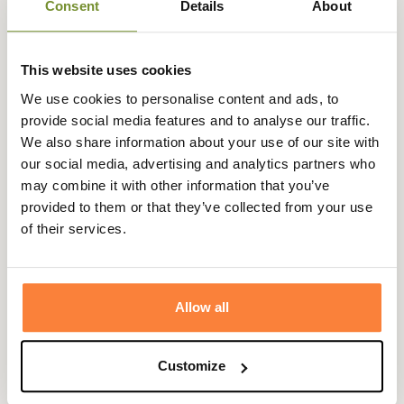
Consent
Details
About
coupe de ces gants est ajustée et la matière extensible
afin que vous ressentiez toutes les sensations.
Le camouflage AXIS MSPMountain a été développé pour
This website uses cookies
la chasse à l'approche par toute saison en montagne.
We use cookies to personalise content and ads, to
provide social media features and to analyse our traffic.
We also share information about your use of our site with
Pour les tailles de gants il vous suffit de suivre le guide
our social media, advertising and analytics partners who
suivant :
may combine it with other information that you’ve
Tour de paume :
provided to them or that they’ve collected from your use
of their services.
22 cm Taille M
24 cm Taille L
26 cm Taille XL
Allow all
Fiche technique
Composition
95 % polyester, 5 % élasthanne
Customize
Camouflage
AXIS MSP®Mountain