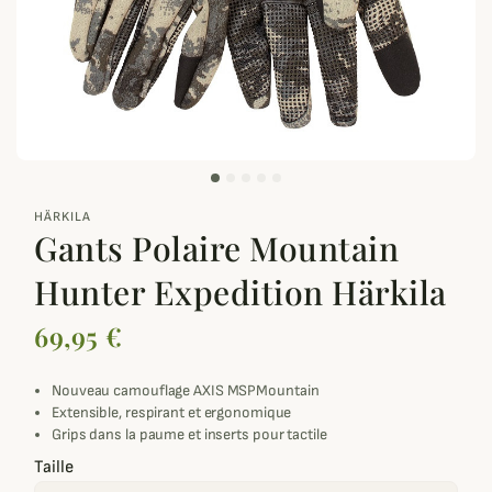
zoom_out_map
HÄRKILA
Gants Polaire Mountain
Hunter Expedition Härkila
69,95 €
Nouveau camouflage AXIS MSPMountain
Extensible, respirant et ergonomique
Grips dans la paume et inserts pour tactile
Taille