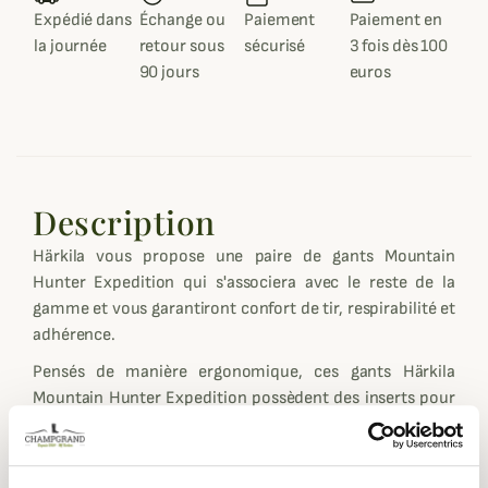
Expédié dans
Échange ou
Paiement
Paiement en
la journée
retour sous
sécurisé
3 fois dès 100
90 jours
euros
Description
Härkila vous propose une paire de gants Mountain
Hunter Expedition qui s'associera avec le reste de la
gamme et vous garantiront confort de tir, respirabilité et
adhérence.
Pensés de manière ergonomique, ces gants Härkila
Mountain Hunter Expedition possèdent des inserts pour
le tactile téléphone ou GPS au niveau de l'index et du
pouce ainsi que de grips sur la paume pour un excellent
maintien de l'arme, de votre canne de marche etc. La