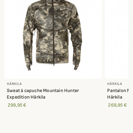
HÄRKILA
HÄRKILA
Sweat à capuche Mountain Hunter
Pantalon Mo
Expedition Härkila
Härkila
299,95 €
269,95 €