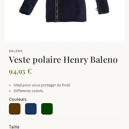
zoom_out_map
BALENO
Veste polaire Henry Baleno
94,95 €
Idéal pour vous protéger du froid
Différents coloris
Couleurs
Taille