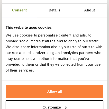
Expédié dans
Échange ou
Paiement
Paiement en
Consent
Details
About
la journée
retour sous
sécurisé
3 fois dès 100
90 jours
euros
This website uses cookies
We use cookies to personalise content and ads, to
provide social media features and to analyse our traffic.
We also share information about your use of our site with
Description
our social media, advertising and analytics partners who
may combine it with other information that you’ve
Baleno
vous propose la veste polaire Henry, dotée de
provided to them or that they’ve collected from your use
finitions façon nubuck du plus bel effet.
of their services.
Grâce à sa fermeture zippée, son col montant et ses deux
poches repose-mains, cette veste polaire sera parfaite
pour vous protéger contre le froid.
Allow all
La veste Henry Baleno est utilisable pour vos activités
d'extérieures ou comme doublure supplémentaire sous
une veste.
Customize