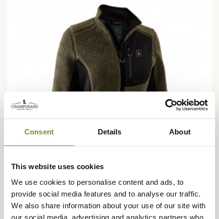
Consent
Details
About
This website uses cookies
We use cookies to personalise content and ads, to
provide social media features and to analyse our traffic.
DEERHUNTER
We also share information about your use of our site with
Veste Roja en Sherpa femme Deerhunter
our social media, advertising and analytics partners who