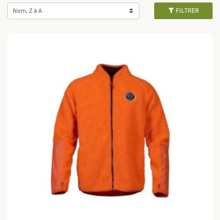
Pour homme comme pour femme, profitez de la douceur et la technicité
FILTRER
Nom, Z à A
des vêtements des plus grandes marques de chasse :
Härkila
,
Seeland
,
Browning
ou
Deerhunter.
Membranés coupe-vent ou imperméable en
fonction des modèles, soyez serein de sortir même par temps humide et
défavorable.
Ces modèles outdoor peuvent aussi bien convenir pour la
chasse
, la
pêche
ou autres sorties de plein air.