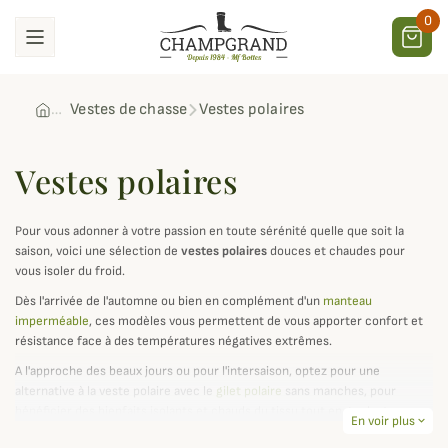
0
Vestes de chasse
Vestes polaires
Vestes polaires
Pour vous adonner à votre passion en toute sérénité quelle que soit la
saison, voici une sélection de
vestes polaires
douces et chaudes pour
vous isoler du froid.
Dès l'arrivée de l'automne ou bien en complément d'un
manteau
imperméable
, ces modèles vous permettent de vous apporter confort et
résistance face à des températures négatives extrêmes.
A l'approche des beaux jours ou pour l'intersaison, optez pour une
alternative à la veste polaire avec le
gilet polaire
sans manches, pour
bénéficier des bienfaits isolants et chauds du tissu tout en gardant une
En voir plus
expand_more
excellente liberté de mouvements.