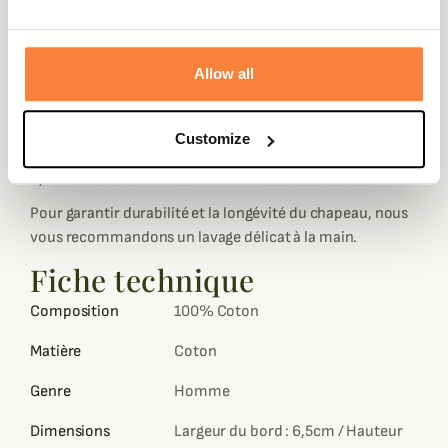
intemporel.
Conçu en 100% coton, ce modèle de couleurs marron
dispose d'une bordure en cuir qui vient contrasté le tissu
Allow all
où l'on retrouve l'emblème de la marque sur un écusson
métallique.
Customize
Ce chapeau masculin est doté d'une bordure d'environ
6,5cm et d'une hauteur de tête d'environ 12cm.
Pour garantir durabilité et la longévité du chapeau, nous
vous recommandons un lavage délicat à la main.
Fiche technique
Composition
100% Coton
Matière
Coton
Genre
Homme
Dimensions
Largeur du bord : 6,5cm / Hauteur