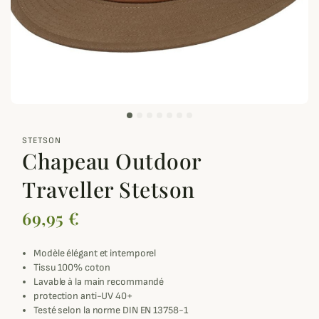
zoom_out_map
STETSON
Chapeau Outdoor
Traveller Stetson
69,95 €
Modèle élégant et intemporel
Tissu 100% coton
Lavable à la main recommandé
protection anti-UV 40+
Testé selon la norme DIN EN 13758-1