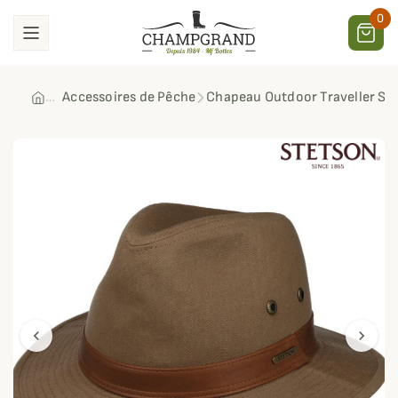
0
Accessoires de Pêche
Chapeau Outdoor Traveller St
chevron_left
chevron_right