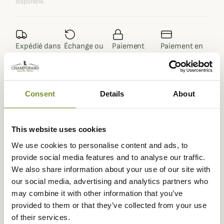
disponible.
Expédié dans
Échange ou
Paiement
Paiement en
la journée
retour sous
sécurisé
3 fois dès 100
90 jours
euros
Consent
Details
About
This website uses cookies
Description
We use cookies to personalise content and ads, to
Découvrez le Chapeau Outdoor Traveller Stetson, un
provide social media features and to analyse our traffic.
grand classique adapté pour toutes les occasions : en
We also share information about your use of our site with
balade en pleine nature, lors de voyages ou bien pour
our social media, advertising and analytics partners who
travailler à l'extérieur grâce à sa protection anti-UV 40+.
may combine it with other information that you’ve
provided to them or that they’ve collected from your use
Ce couvre-chef pour homme offre un look décontracté
of their services.
et affirmé et traverse les générations grâce à son style