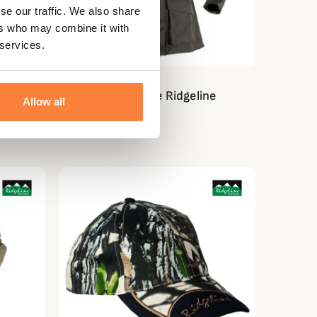
se our traffic. We also share
ers who may combine it with
 services.
RIDGELINE
femme
Veste Kea femme Ridgeline
Allow all
169,95 €