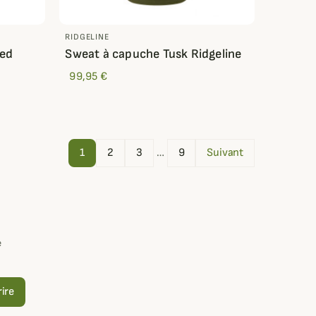
RIDGELINE
ved
Sweat à capuche Tusk Ridgeline
99,95 €
1
2
3
…
9
Suivant
e
rire