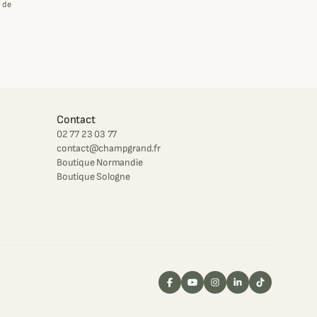
 de
Contact
02 77 23 03 77
contact@champgrand.fr
Boutique Normandie
Boutique Sologne