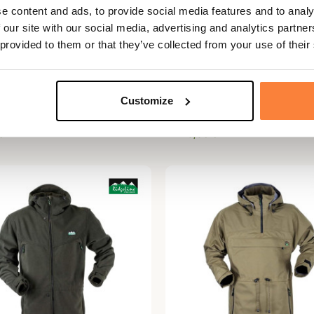
e content and ads, to provide social media features and to analy
 our site with our social media, advertising and analytics partn
 provided to them or that they’ve collected from your use of their
NE
RIDGELINE
Expedition Top Field
Anorak Monsoon Arctic 
Customize
ine
Ridgeline
€
279,95 €