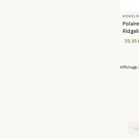
RIDGELI
Polair
Ridgel
39,95 
Affichage 1
Email