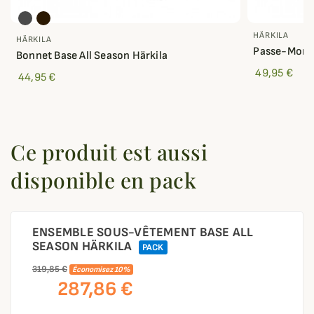
HÄRKILA
HÄRKILA
Passe-Monta
Bonnet Base All Season Härkila
49,95 €
44,95 €
Ce produit est aussi
disponible en pack
ENSEMBLE SOUS-VÊTEMENT BASE ALL
SEASON HÄRKILA
PACK
319,85 €
Économisez 10%
287,86 €