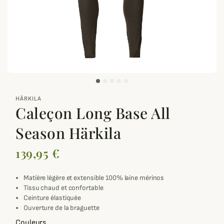
zoom_out_map
HÄRKILA
Caleçon Long Base All
Season Härkila
139,95 €
Matière légère et extensible 100% laine mérinos
Tissu chaud et confortable
Ceinture élastiquée
Ouverture de la braguette
Couleurs