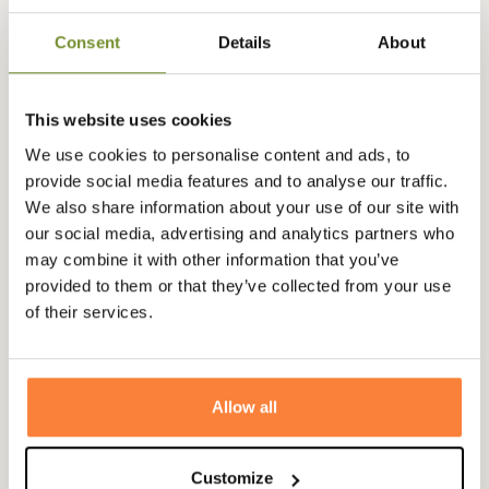
avec des coutures plates pour garantir une expérience
Consent
Details
About
exceptionnelle même en pleine action !
Fiche technique
This website uses cookies
Composition
100% Laine Mérinos
We use cookies to personalise content and ads, to
Genre
Homme
provide social media features and to analyse our traffic.
We also share information about your use of our site with
Matière
Laine Mérinos "Mulesing Free"
our social media, advertising and analytics partners who
may combine it with other information that you’ve
Coloris
Marron
provided to them or that they’ve collected from your use
of their services.
Questions (FAQs)
Allow all
Questions (FAQs)
Customize