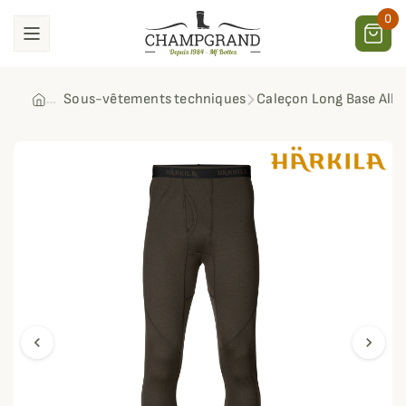
0
Sous-vêtements techniques
Caleçon Long Base All 
chevron_left
chevron_right