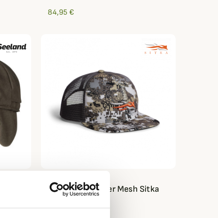
84,95 €
SITKA
d
Casquette Trucker Mesh Sitka
49,95 €