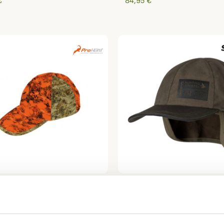
€
84,95 €
T
SEELAND
tte Viper ProHunt
Casquette Ultimo Seelan
€
49,95 €