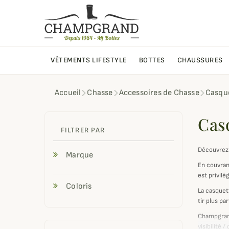
VÊTEMENTS LIFESTYLE
BOTTES
CHAUSSURES
Accueil
Chasse
Accessoires de Chasse
Casque
Cas
FILTRER PAR
Découvrez 
Marque
En couvrant
est privil
Coloris
La casquet
tir plus p
Champgran
visibilité /