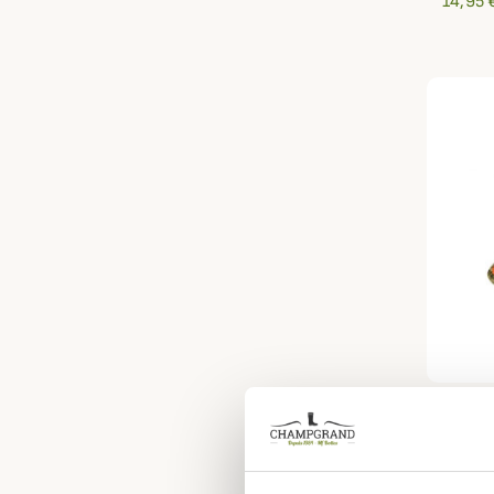
14,95 
PROHUN
Casque
12,95 