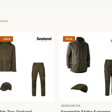
aussi une sélection de
casquettes camouflage
,
casquettes imperméables
, ou 
 vent et de l'humidité dans les régions les plus froides.
oduits.
PACK
PACK
D
DEERHUNTER
le Trax Seeland
Ensemble Strike Extreme