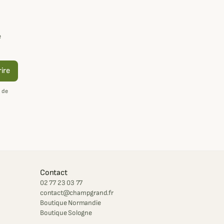
e
rire
 de
Contact
02 77 23 03 77
contact@champgrand.fr
Boutique Normandie
Boutique Sologne