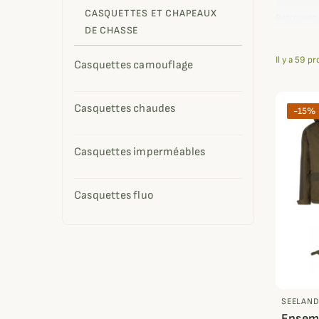
CASQUETTES ET CHAPEAUX
Retrouvez 
DE CHASSE
protéger du
Il y a 59 pr
Casquettes camouflage
Casquettes chaudes
-15%
Casquettes imperméables
Casquettes fluo
SEELAN
Ensemb