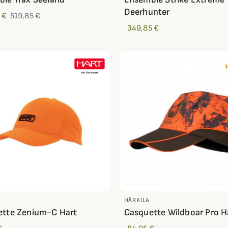
Deerhunter
 €
519,85 €
349,85 €
HÄRKILA
ette Zenium-C Hart
Casquette Wildboar Pro Hä