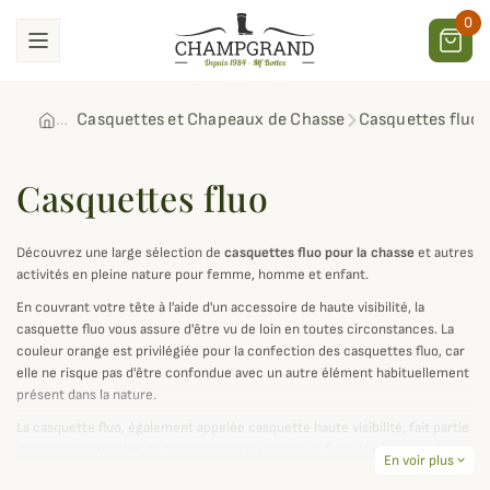
0
Casquettes et Chapeaux de Chasse
Casquettes fluo
Casquettes fluo
Découvrez une large sélection de
casquettes fluo pour la chasse
et autres
activités en pleine nature pour femme, homme et enfant.
En couvrant votre tête à l'aide d'un accessoire de haute visibilité, la
casquette fluo vous assure d'être vu de loin en toutes circonstances. La
couleur orange est privilégiée pour la confection des casquettes fluo, car
elle ne risque pas d'être confondue avec un autre élément habituellement
présent dans la nature.
La casquette fluo, également appelée casquette haute visibilité, fait partie
des incontournables de l'équipement du chasseur. Dans le monde de la
En voir plus
expand_more
chasse à tir plus particulièrement, la casquette fluo s'adresse notamment