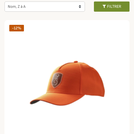
aux traqueurs et aux traqueuses, ou pour la battue du grand gibier.
FILTRER
Nom, Z à A
Champgrand vous propose également des
casquettes fluo camouflages
,
très pratique dans de nombreuses situations grâce à leur double utilisation
haute visibilité / discrétion.
-12%
Retrouvez aussi une sélection de
casquettes camouflage
,
casquettes
imperméables
, ou encore
différents modèles de casquettes chaudes
pour vous protéger du vent et de l'humidité dans les régions les plus
froides.