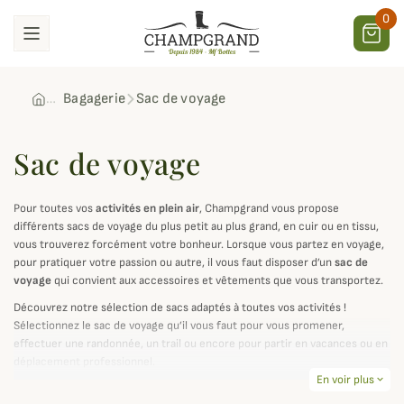
0
Bagagerie
Sac de voyage
Sac de voyage
Pour toutes vos
activités en plein air
, Champgrand vous propose
différents sacs de voyage du plus petit au plus grand, en cuir ou en tissu,
vous trouverez forcément votre bonheur. Lorsque vous partez en voyage,
pour pratiquer votre passion ou autre, il vous faut disposer d’un
sac de
voyage
qui convient aux accessoires et vêtements que vous transportez.
Découvrez notre sélection de sacs adaptés à toutes vos activités !
Sélectionnez le sac de voyage qu’il vous faut pour vous promener,
effectuer une randonnée, un trail ou encore pour partir en vacances ou en
déplacement professionnel.
En voir plus
expand_more
Non seulement les sacs de voyage que nous proposons sont de très bonne