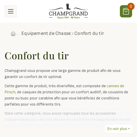
0
Equipement de Chasse
Confort du tir
Confort du tir
Champgrand vous propose une large gamme de produit afin de vous
garantir un confort de tir optimal.
Cette gamme de produit, très diversifiée, est composée de
cannes de
Pirsch
, de casques de protection pour un confort auditif, de coussins de
poste ou busc pour carabine afin que vous bénéficiez de conditions
parfaites pour vos différents tirs.
Dans cette catégorie, nous avons regroupés tous les accessoires
indispensables pour des tirs réussis et un confort très appréciable durant
vos journées de poste ou de
chasse à l'approche
.
En voir plus
expand_more