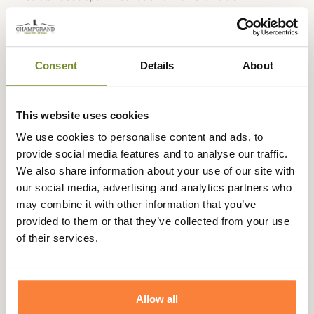
imperméable et respirante qui vous permettra de rester
au sec même lors de fortes intempéries.
Les X Ultra Tracker sont développées pour vous assurer
Consent
Details
About
une mobilité et une agilité importante avec une
sensation de ressenti du terrain afin que vous soyez le
plus stable possible même sur des terrains inconnus et
This website uses cookies
inégaux.
We use cookies to personalise content and ads, to
La technologie Advanced Chassis™ intégrée à la paire,
provide social media features and to analyse our traffic.
vous assure une stabilité et un confort important sur
We also share information about your use of our site with
tout type de terrain ainsi qu'une fluidité de votre foulée.
our social media, advertising and analytics partners who
Elles sont équipées d'un pare-pierre protecteur sur le
may combine it with other information that you’ve
devant et d'un système de laçage QuickLACE qui
provided to them or that they’ve collected from your use
facilitera leur enfilage et permet un ajustement parfait
of their services.
pour plus de confort.
Fiche technique
Allow all
Matière
Cuir