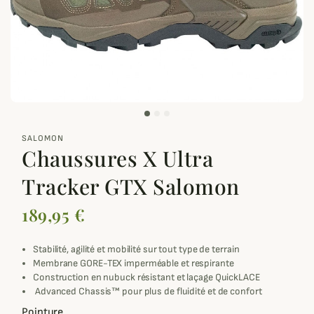
zoom_out_map
SALOMON
Chaussures X Ultra
Tracker GTX Salomon
189,95 €
Stabilité, agilité et mobilité sur tout type de terrain
Membrane GORE-TEX imperméable et respirante
Construction en nubuck résistant et laçage QuickLACE
Advanced Chassis™ pour plus de fluidité et de confort
Pointure