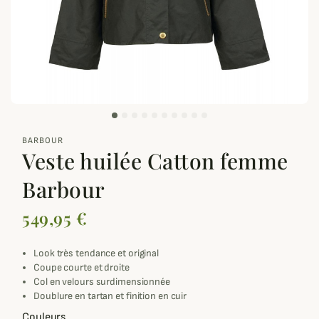
zoom_out_map
BARBOUR
Veste huilée Catton femme
Barbour
549,95 €
Look très tendance et original
Coupe courte et droite
Col en velours surdimensionnée
Doublure en tartan et finition en cuir
Couleurs