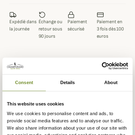
Expédié dans
Échange ou
Paiement
Paiement en
la journée
retour sous
sécurisé
3 fois dès 100
90 jours
euros
Description
Consent
Details
About
Découvrez la veste huilée Catton de
Barbour
, son look
tendance, sa coupe originale et son style indémodable
inspiré des anciennes vestes Spey vous fera craquer à
This website uses cookies
coup sûr !
We use cookies to personalise content and ads, to
Cette veste est confectionnée dans une toile de coton
provide social media features and to analyse our traffic.
huilé de 6oz imperméable et coupe-vent qui résistera à
We also share information about your use of our site with
l'usure du temps. Il vous suffira de la rehuiler une fois par