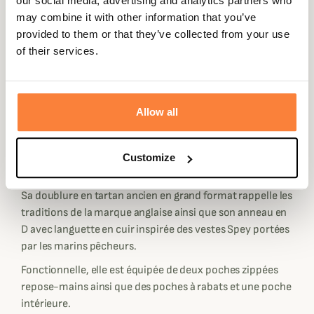
our social media, advertising and analytics partners who
an selon l'utilisation et vous aurez l'occasion de la garder
may combine it with other information that you’ve
dans votre garde-robe durant de nombreuses années.
provided to them or that they’ve collected from your use
of their services.
Sa coupe est courte et oversize pour un look moderne et
très tendance, son col en velours, typique des vestes
huilées de la marque Barbour, est disproportionné pour
jouer avec son côté décalé. Ce col peut aussi se porter
Allow all
relevé et se ferme à l'aide d'un rabat à pressions pour une
protection optimal contre le vent. Pour un style toujours
plus assumé, la veste possède une fente sur l'arrière à
Customize
pressions dorées.
Sa doublure en tartan ancien en grand format rappelle les
traditions de la marque anglaise ainsi que son anneau en
D avec languette en cuir inspirée des vestes Spey portées
par les marins pêcheurs.
Fonctionnelle, elle est équipée de deux poches zippées
repose-mains ainsi que des poches à rabats et une poche
intérieure.