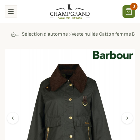
0
Sélection d'automne
Veste huilée Catton femme Ba
chevron_left
chevron_right