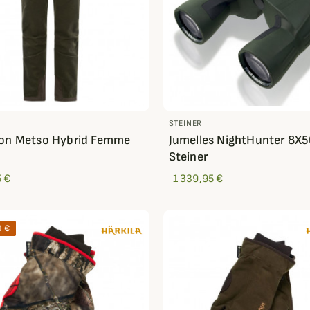
STEINER
lon Metso Hybrid Femme
Jumelles NightHunter 8X
a
Steiner
 €
1 339,95 €
0 €