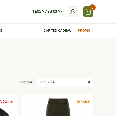
0
02 77 23 03 77
S
CARTES CADEAU
PROMO
Trier par :
Nom, Z à A