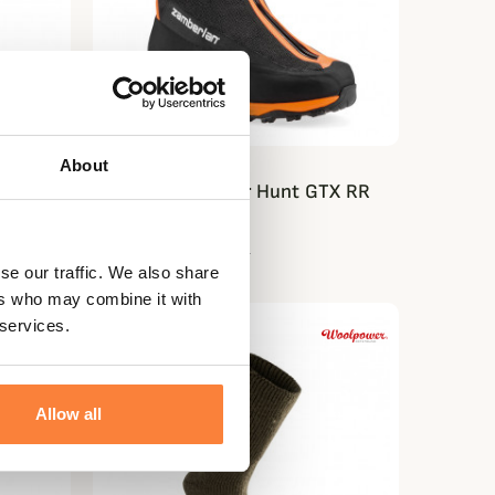
About
ZAMBERLAN
Chaussures Polar Hunt GTX RR
Zamberlan
579,95 €
594,95 €
se our traffic. We also share
ers who may combine it with
 services.
Allow all