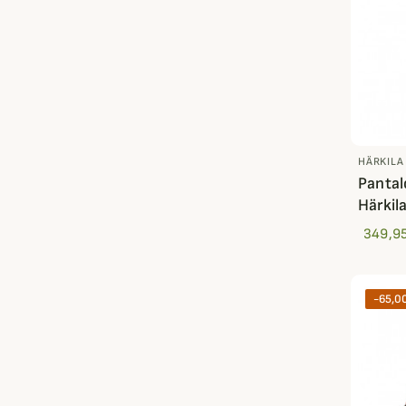
HÄRKILA
Panta
Härkil
349,95
-65,0