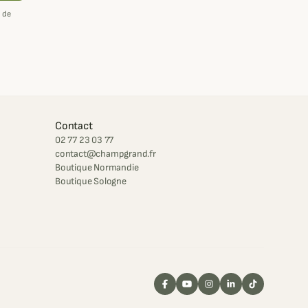
 de
Contact
02 77 23 03 77
contact@champgrand.fr
Boutique Normandie
Boutique Sologne