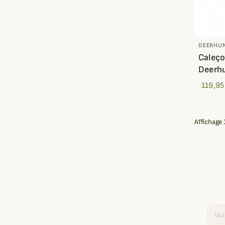
DEERHU
Caleço
Deerh
119,95
Affichage 1
Email