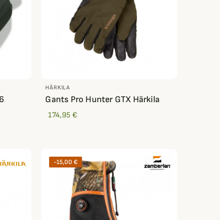
HÄRKILA
56
Gants Pro Hunter GTX Härkila
174,95 €
-15,00 €