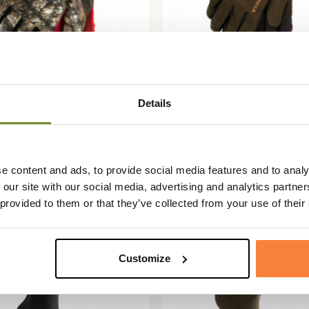
Details
HÄRKILA
Moose Hunter 2.0 GTX
Gants Core GTX Härkila
a
174,95 €
 €
174,95 €
e content and ads, to provide social media features and to analy
 our site with our social media, advertising and analytics partn
 provided to them or that they’ve collected from your use of their
Customize