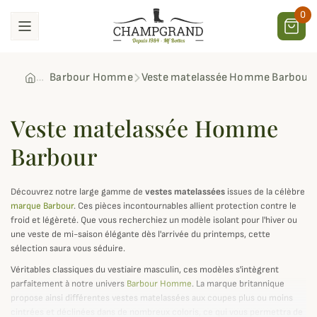
0
Barbour Homme
Veste matelassée Homme Barbour
Veste matelassée Homme
Barbour
Découvrez notre large gamme de
vestes matelassées
issues de la célèbre
marque Barbour
. Ces pièces incontournables allient protection contre le
froid et légèreté. Que vous recherchiez un modèle isolant pour l'hiver ou
une veste de mi-saison élégante dès l'arrivée du printemps, cette
sélection saura vous séduire.
Véritables classiques du vestiaire masculin, ces modèles s'intègrent
parfaitement à notre univers
Barbour Homme
. La marque britannique
propose ainsi différentes vestes matelassées aux coupes plus ou moins
cintrées et déclinées dans de nombreux coloris, ce qui vous permettra de