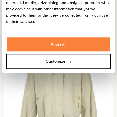
BARBOUR
our social media, advertising and analytics partners who
Veste Imperméable Icons Bedale Femme Barbour
may combine it with other information that you’ve
379,95 €
provided to them or that they’ve collected from your use
of their services.
Allow all
Customize