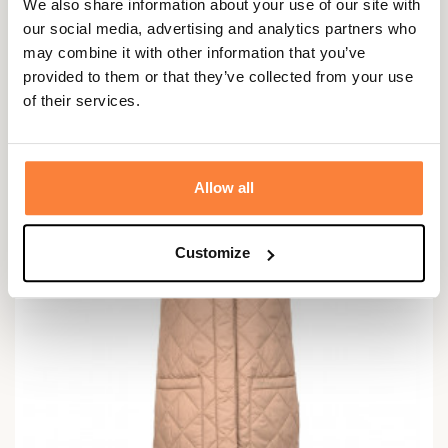
We also share information about your use of our site with
our social media, advertising and analytics partners who
BARBOUR
may combine it with other information that you’ve
Gilet matelassé Otterburn femme Barbour
provided to them or that they’ve collected from your use
159,95 €
of their services.
Allow all
Customize