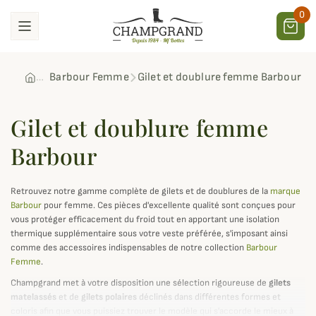
0
Barbour Femme
Gilet et doublure femme Barbour
Gilet et doublure femme
Barbour
Retrouvez notre gamme complète de gilets et de doublures de la
marque
Barbour
pour femme. Ces pièces d'excellente qualité sont conçues pour
vous protéger efficacement du froid tout en apportant une isolation
thermique supplémentaire sous votre veste préférée, s'imposant ainsi
comme des accessoires indispensables de notre collection
Barbour
Femme
.
Champgrand met à votre disposition une sélection rigoureuse de
gilets
matelassés
et de
gilets polaires
déclinés dans différentes formes et
coloris afin que vous puissiez trouver le modèle qui s'accorde le mieux à