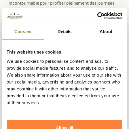
incontournable pour profiter pleinement des journées
estivales. Confectionnée en 100 % lin, elle offre une
légèreté et une douceur naturelles qui rendent son port
agréable même lors des journées les plus chaudes.
Consent
Details
About
Sa coupe ample et son motif délicat de fines rayures lui
confèrent une allure décontractée et élégante, idéale
pour vos moments de détente.
This website uses cookies
Avec son ourlet subtilement incurvé, cette chemise
We use cookies to personalise content and ads, to
apporte une touche féminine et raffinée, parfaite pour
provide social media features and to analyse our traffic.
un style à la fois casual et chic. Des détails soignés,
We also share information about your use of our site with
comme la bande horizontale sur les poignets et
our social media, advertising and analytics partners who
l’empiècement du dos, ajoutent une touche d’originalité
may combine it with other information that you’ve
à son design intemporel. Une discrète plaque métallique
provided to them or that they’ve collected from your use
siglée Barbour, positionnée au centre du dos, témoigne
of their services.
du savoir-faire et de la qualité de la marque.
Disponible en tailles 8 à 18, cette chemise est une pièce
polyvalente qui s’adapte à toutes les occasions, de la
Allow all