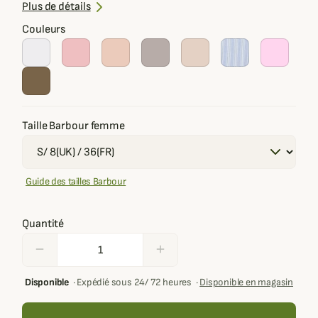
Détails soignés
Plus de détails
Élégance casual
Couleurs
Taille Barbour femme
Guide des tailles Barbour
Quantité
remove
add
Disponible
·
Expédié sous 24/ 72 heures
·
Disponible en magasin