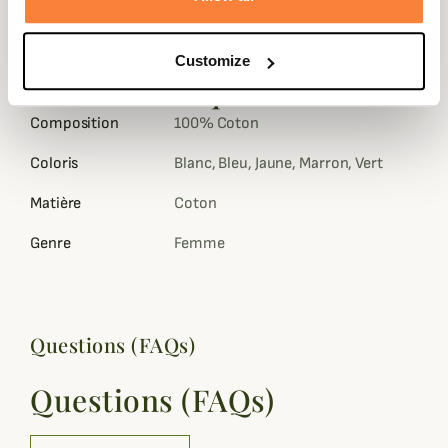
promenade en bord de mer à une sortie décontractée en
ville. Elle allie confort, style et authenticité pour
accompagner vos journées en toute simplicité.
Customize
Fiche technique
Composition
100% Coton
Coloris
Blanc, Bleu, Jaune, Marron, Vert
Matière
Coton
Genre
Femme
Questions (FAQs)
Questions (FAQs)