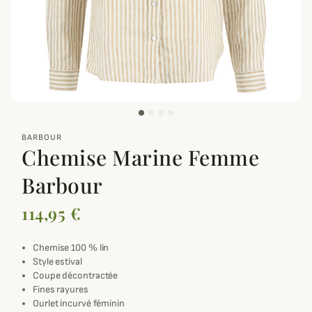
zoom_out_map
BARBOUR
Chemise Marine Femme
Barbour
114,95 €
Chemise 100 % lin
Style estival
Coupe décontractée
Fines rayures
Ourlet incurvé féminin