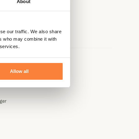
About
se our traffic. We also share
ers who may combine it with
 services.
e
Allow all
éger