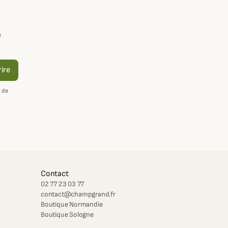
e
rire
 de
Contact
02 77 23 03 77
contact@champgrand.fr
Boutique Normandie
Boutique Sologne