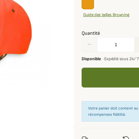
Guide des tailles Browning
Quantité
remove
Disponible
·
Expédié sous 24/ 
Votre panier doit contenir a
récompenses fidélité.