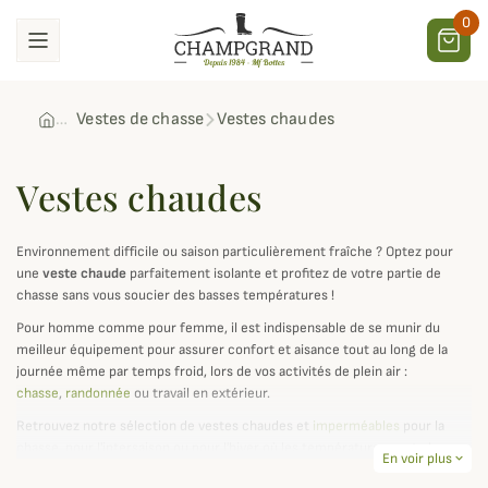
0
Vestes de chasse
Vestes chaudes
Vestes chaudes
Environnement difficile ou saison particulièrement fraîche ? Optez pour
une
veste chaude
parfaitement isolante et profitez de votre partie de
chasse sans vous soucier des basses températures !
Pour homme comme pour femme, il est indispensable de se munir du
meilleur équipement pour assurer confort et aisance tout au long de la
journée même par temps froid, lors de vos activités de plein air :
chasse
,
randonnée
ou travail en extérieur.
Retrouvez notre sélection de vestes chaudes et
imperméables
pour la
chasse, pour l'intersaison ou pour l'hiver où les températures sont plus
En voir plus
expand_more
rudes. Ces manteaux type polaire, doudoune ou encore parkas vous assure