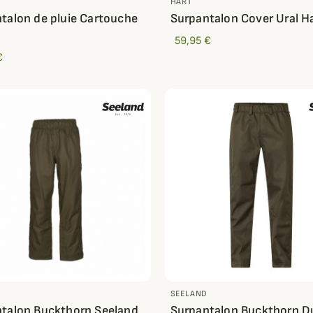
HART
talon de pluie Cartouche
Surpantalon Cover Ural H
o
59,95 €
€
D
SEELAND
talon Buckthorn Seeland
Surpantalon Buckthorn D