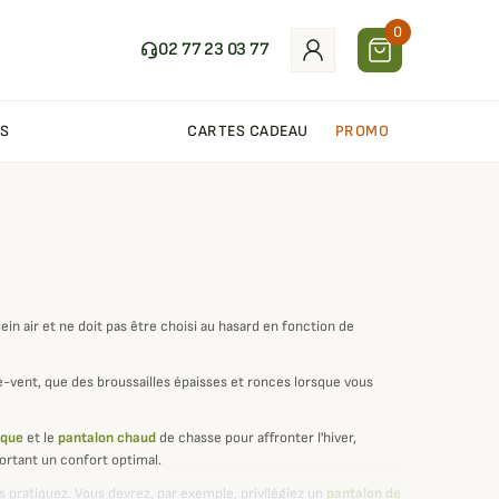
0
02 77 23 03 77
S
CARTES CADEAU
PROMO
ein air et ne doit pas être choisi au hasard en fonction de
vent, que des broussailles épaisses et ronces lorsque vous
aque
et le
pantalon chaud
de chasse pour affronter l'hiver,
rtant un confort optimal.
s pratiquez. Vous devrez, par exemple, privilégiez un
pantalon de