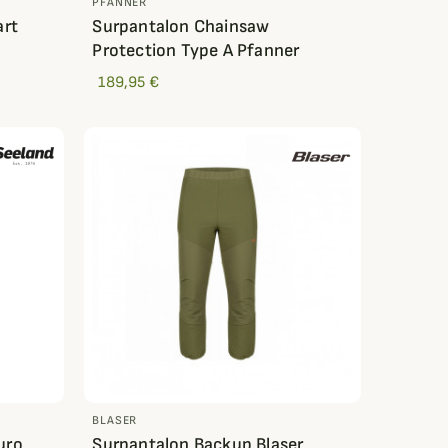
PFANNER
art
Surpantalon Chainsaw
Protection Type A Pfanner
189,95 €
BLASER
uro
Surpantalon Backup Blaser