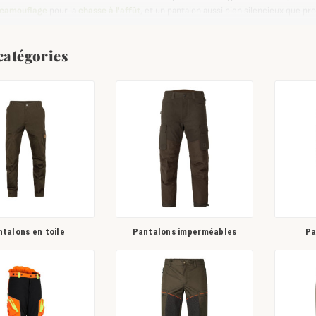
 camouflage
pour la
chasse à l'affût
, et un pantalon aussi bien silencieux que pr
urs nombreuses qualités, nos pantalons de chasse conviendront tout à fait pour l
onçus pour vous protéger de la pluie, du froid et du vent, mais également des di
catégories
 dans la nature : ronces, haies, fossés, insectes...
oute la famille puisse pratiquer sa passion dans les meilleures conditions, Ch
e, homme et enfant.
talons en toile
Pantalons imperméables
Pa