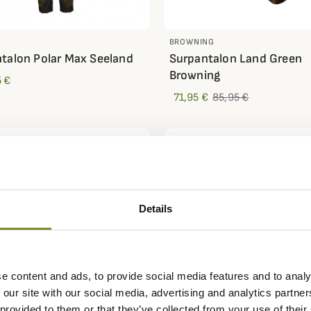
D
BROWNING
talon Polar Max Seeland
Surpantalon Land Green
Browning
 €
71,95 €
85,95 €
-40%
Details
e content and ads, to provide social media features and to analy
 our site with our social media, advertising and analytics partn
 provided to them or that they’ve collected from your use of their