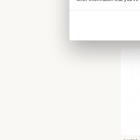
HÄRKILA
Surpan
159,95