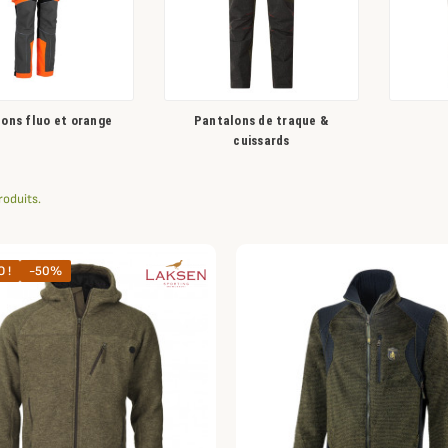
ons fluo et orange
Pantalons de traque &
cuissards
produits.
 !
-50%