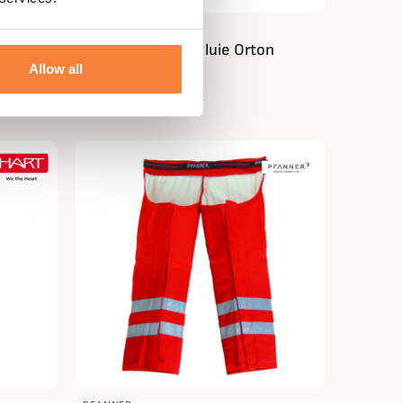
HÄRKILA
ivor
Surpantalon de Pluie Orton
Allow all
Härkila
109,98 €
219,95 €