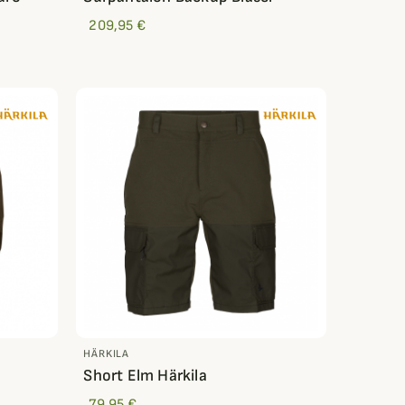
209,95 €
HÄRKILA
a
Short Elm Härkila
79,95 €