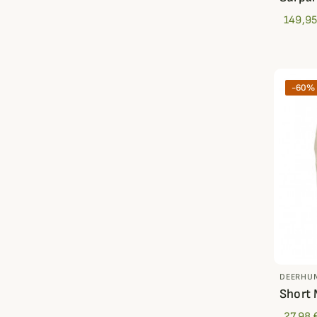
149,95
-60%
DEERHU
Short
27,98 