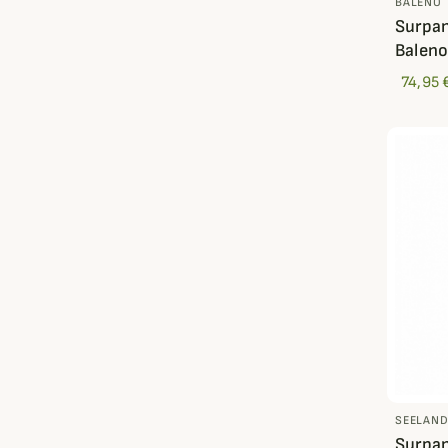
BALENO
Surpan
Balen
74,95 
SEELAN
Surpan