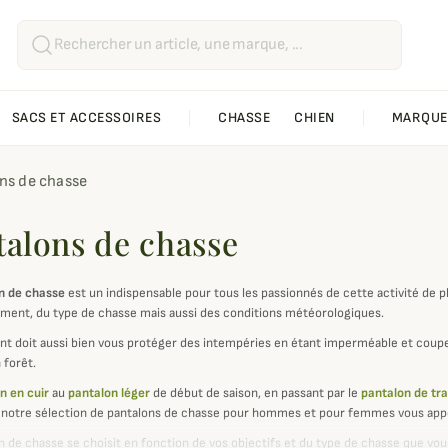
SACS ET ACCESSOIRES
CHASSE
CHIEN
MARQUE
ns de chasse
talons de chasse
n de chasse
est un indispensable pour tous les passionnés de cette activité de pl
ement, du type de chasse mais aussi des conditions météorologiques.
t doit aussi bien vous protéger des intempéries en étant imperméable et coupe-
 forêt.
n en cuir
au
pantalon léger
de début de saison, en passant par le
pantalon de tr
notre sélection de pantalons de chasse pour hommes et pour femmes vous appo
n de chasse se choisit en fonction de vos objectifs et du type de chasse que vou