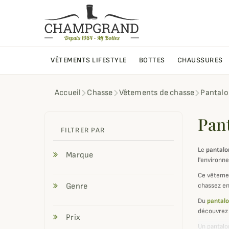
VÊTEMENTS LIFESTYLE
BOTTES
CHAUSSURES
Accueil
Chasse
Vêtements de chasse
Pantalo
Pan
FILTRER PAR
Le
pantalo
Marque
l'environn
Ce vêtemen
Genre
chassez en
Du
pantalo
découvrez 
Prix
Un pantalo