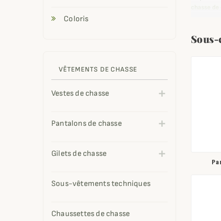
chasse de
Coloris
Grâce à le
en effet c
Sous-
importantes
Pour que t
pour femm
VÊTEMENTS DE CHASSE
Vestes de chasse
Pantalons de chasse
Gilets de chasse
Pan
Sous-vêtements techniques
Chaussettes de chasse