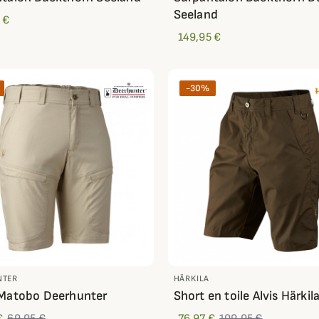
Seeland
 €
149,95 €
-30%
NTER
HÄRKILA
 Matobo Deerhunter
Short en toile Alvis Härkil
€
69,95 €
76,97 €
109,95 €