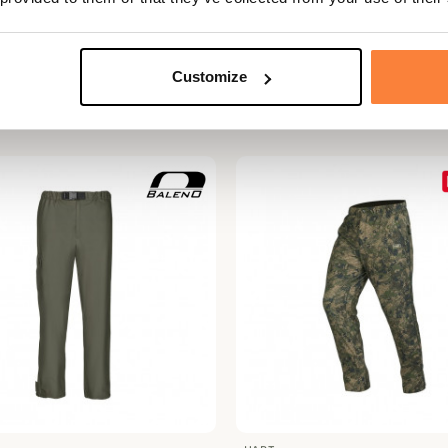
DEERHUNTER
talon Deer Stalker Härkila
Surpantalon de Pluie Surv
Customize
Deerhunter
 €
23,97 €
39,95 €