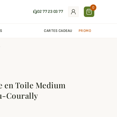
0
02 77 23 03 77
S
CARTES CADEAU
PROMO
y
e en Toile Medium
u-Courally