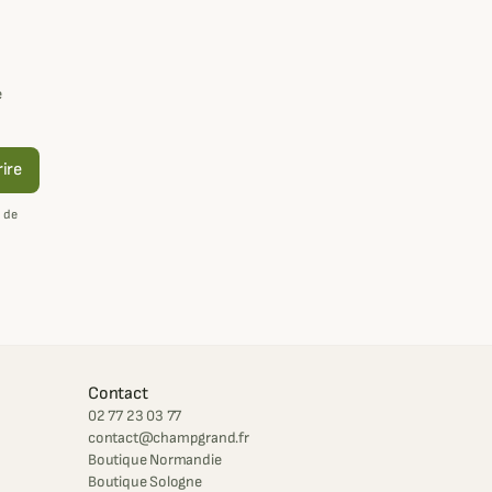
e
rire
 de
Contact
02 77 23 03 77
contact@champgrand.fr
Boutique Normandie
Boutique Sologne