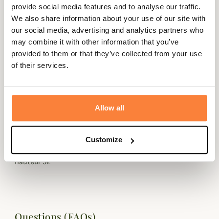
provide social media features and to analyse our traffic.
We also share information about your use of our site with
Description
our social media, advertising and analytics partners who
may combine it with other information that you’ve
Lebeau-Courally vous propose ce magnifique Sac de
provided to them or that they’ve collected from your use
Voyage en Toile de le meilleur qualité.
of their services.
Le Sac de Voyage large Grey possède une grande
ouverture pour un accès facile.
Les poignées et la bandoulière sont en cuir pour plus de
Allow all
solidité et d'esthétisme.
Longeur 60
Customize
largeur 35
hauteur 52
Questions (FAQs)