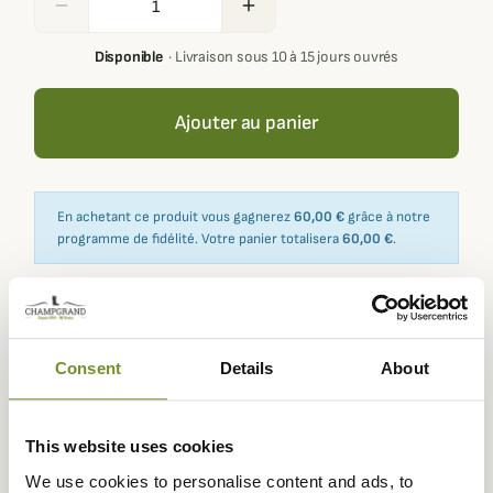
remove
add
Disponible
·
Livraison sous 10 à 15 jours ouvrés
Ajouter au panier
En achetant ce produit vous gagnerez
60,00 €
grâce à notre
programme de fidélité. Votre panier totalisera
60,00 €
.
Expédié dans
Échange ou
Paiement
Paiement en
Consent
Details
About
la journée
retour sous
sécurisé
3 fois dès 100
90 jours
euros
This website uses cookies
We use cookies to personalise content and ads, to