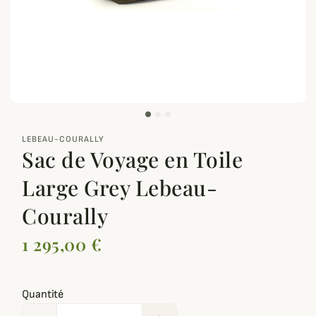
zoom_out_map
LEBEAU-COURALLY
Sac de Voyage en Toile
Large Grey Lebeau-
Courally
1 295,00 €
Quantité