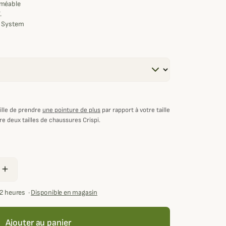
méable
.
g System
tecteur
erformance
ng
ille de prendre
une pointure de plus
par rapport à votre taille
re deux tailles de chaussures Crispi.
add
72 heures
·
Disponible en magasin
Ajouter au panier