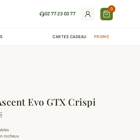
0
02 77 23 03 77
S
CARTES CADEAU
PROMO
scent Evo GTX Crispi
€
ables
ain rocheux