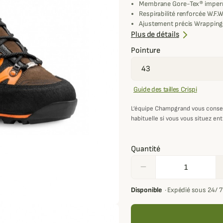
Membrane Gore-Tex® imper
Respirabilité renforcée W.F.W
Ajustement précis Wrappin
Pare-pierre caoutchouc pro
Plus de détails
Adhérence Vibram® haute p
Pointure
Idéale pour chasse et trekki
Guide des tailles Crispi
L’équipe Champgrand vous conse
habituelle si vous vous situez ent
Quantité
remove
Disponible
·
Expédié sous 24/ 