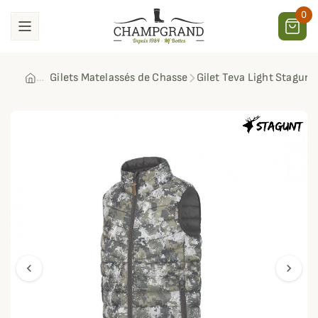
0
Gilets Matelassés de Chasse
Gilet Teva Light Stagunt
chevron_left
chevron_right