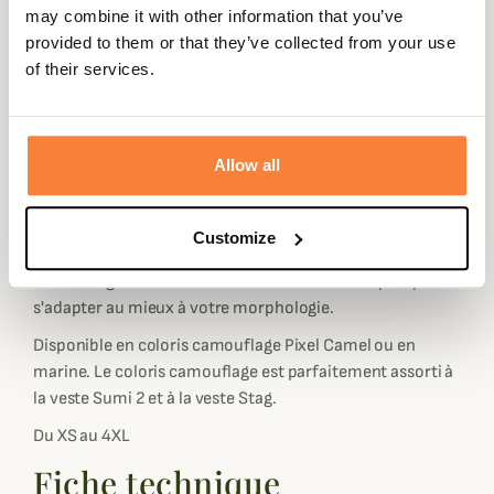
may combine it with other information that you’ve
Stagunt se porte aisément par dessus une chemise ou
provided to them or that they’ve collected from your use
sous une veste. Une fois adopté, il ne vous quittera plus!
of their services.
En plus de vous tenir bien chaud au buste avec un look
sportif, le gilet Teva Light vous séduira par sa
fonctionnalité. Il est doté de 2 poches zippées de chaque
cotés et d'une grande poche intérieure pour ranger
Allow all
papiers et portable.
Stagunt à penser à tout en appliquant un traitement
Customize
Teflon anti-tache sur le tissu extérieur du gilet Teva Light.
Le bas du gilet et les emmanchures sont élastiques pour
s'adapter au mieux à votre morphologie.
Disponible en coloris camouflage Pixel Camel ou en
marine. Le coloris camouflage est parfaitement assorti à
la veste Sumi 2 et à la veste Stag.
Du XS au 4XL
Fiche technique