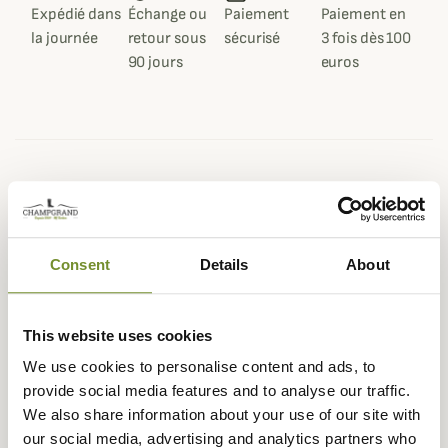
Expédié dans
Échange ou
Paiement
Paiement en
la journée
retour sous
sécurisé
3 fois dès 100
90 jours
euros
Description
Satgunt vous propose ce gilet Teva Light très tendance à
porter sans modération au quotidien ou à la chasse.
Consent
Details
About
Disponible en 2 coloris, le gilet Teva Light vous séduira
par son esthétisme et son confort.
This website uses cookies
Rembourré en microfibre synthétique, le gilet Teva Light
We use cookies to personalise content and ads, to
à la particularité d'être compressible, vous pourrez
provide social media features and to analyse our traffic.
facilement le ranger dans votre sac de chasse ou dans
We also share information about your use of our site with
une poche de veste s'il ne faisait pas assez froid pour le
our social media, advertising and analytics partners who
porter. Très léger et très chaud, ce gilet matelassé