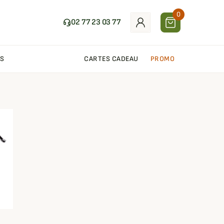
0
02 77 23 03 77
S
CARTES CADEAU
PROMO