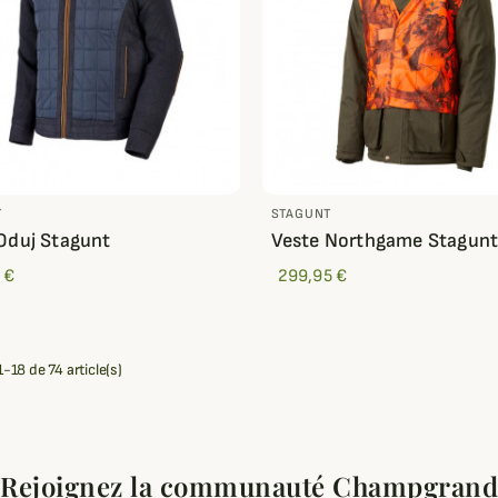
T
STAGUNT
Oduj Stagunt
Veste Northgame Stagun
 €
299,95 €
-18 de 74 article(s)
Rejoignez la communauté Champgrand