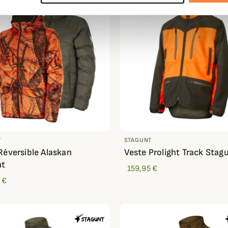
T
STAGUNT
Réversible Alaskan
Veste Prolight Track Stag
nt
159,95 €
 €