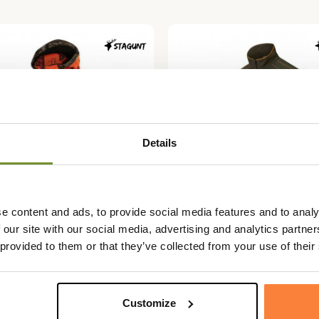
Details
e content and ads, to provide social media features and to analy
 our site with our social media, advertising and analytics partn
T
STAGUNT
 provided to them or that they’ve collected from your use of their
Soft Game JKT Stagunt
Veste Snipe Stagunt
 €
259,95 €
Customize