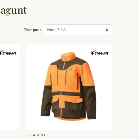
tagunt
Trier par :
Nom, Z à A
STAGUNT