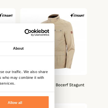
About
se our traffic. We also share
ers who may combine it with
STAGUNT
 services.
Veste saharienne Bocerf Stagunt
79,95 €
Allow all