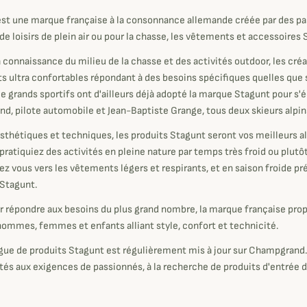
est une marque française à la consonnance allemande créée par
des pa
 de loisirs de plein air ou pour la chasse, les vêtements et accessoire
a connaissance du milieu de la chasse et des activités outdoor, les cr
 ultra confortables répondant à des besoins spécifiques quelles que s
De grands sportifs ont d'ailleurs déjà adopté la marque Stagunt pour s'é
nd, pilote automobile et Jean-Baptiste Grange, tous deux skieurs alpi
 esthétiques et techniques, les produits Stagunt seront vos meilleurs a
pratiquiez des activités en pleine nature par temps très froid ou plutô
ez vous vers les vêtements légers et respirants, et en saison froide p
Stagunt.
ur répondre aux besoins du plus grand nombre, la marque française pro
 hommes, femmes et enfants alliant style, confort et technicité.
gue de produits Stagunt est régulièrement mis à jour sur Champgrand
tés aux exigences de passionnés, à la recherche de produits d'entrée