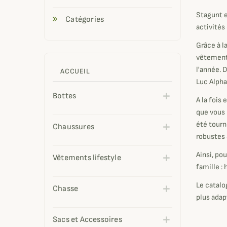
Stagunt
Catégories
activités
Grâce à l
vêtements
l'année. 
ACCUEIL
Luc Alpha
Bottes
A la fois
que vous 
été tourn
Chaussures
robustes 
Ainsi, po
Vêtements lifestyle
famille :
Le catalo
Chasse
plus adap
Sacs et Accessoires