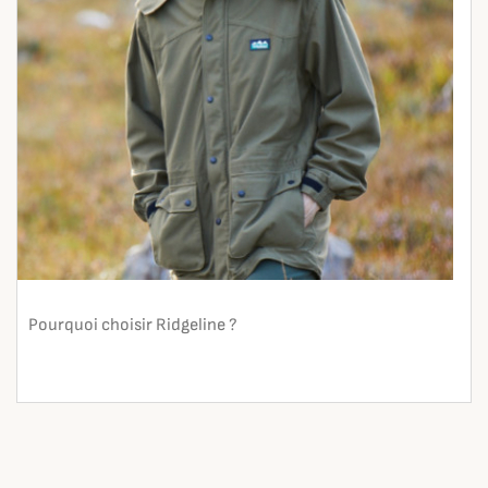
Pourquoi choisir Ridgeline ?
En lire plus
search