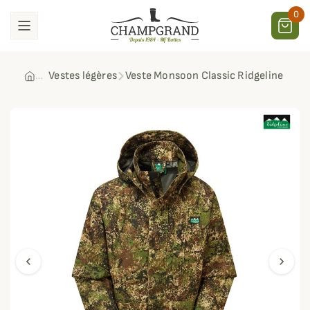
0
Vestes légères
Veste Monsoon Classic Ridgeline
chevron_left
chevron_right