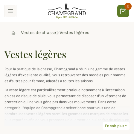
0
Vestes de chasse
Vestes légères
Vestes légères
Pour la pratique de la chasse, Champgrand a réuni une gamme de vestes
légères d'excellente qualité, vous retrouverez des modèles pour homme
et d'autres pour femme, adaptés à toutes les saisons.
La veste légère est particulièrement pratique notamment à l'intersaison,
en cas de risque de pluie, vous permettant de disposer d'un vêtement de
protection qui ne vous gêne pas dans vos mouvements. Dans cette
catégorie, l'équipe de Champgrand a sélectionné pour vous une de
nombreuses vestes légères parmi les gammes des marques de chasse les
plus réputées afin de vous proposer uniquement ce qui se fait de mieux en
matière d'équipement de plein air.
En voir plus
expand_more